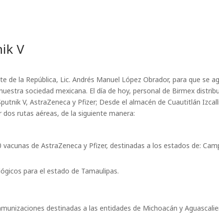
nik V
te de la República, Lic. Andrés Manuel López Obrador, para que se agi
 nuestra sociedad mexicana. El día de hoy, personal de Birmex distribu
putnik V, AstraZeneca y Pfizer; Desde el almacén de Cuautitlán Izcalli
 dos rutas aéreas, de la siguiente manera:
90 vacunas de AstraZeneca y Pfizer, destinadas a los estados de: Ca
ológicos para el estado de Tamaulipas.
 inmunizaciones destinadas a las entidades de Michoacán y Aguascalie