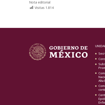
Nota editorial
Visitas
1.814
UNIDA
Secr
Cons
Subs
Prom
Comi
Naci
Alta
Comi
cont
Cent
Epid
Enf