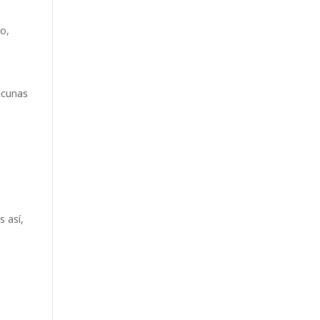
go,
vacunas
s así,