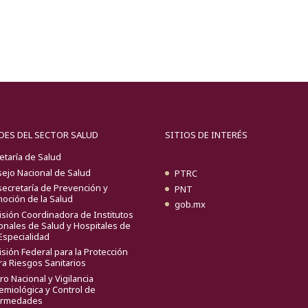
DES DEL SECTOR SALUD
SITIOS DE INTERÉS
etaría de Salud
ejo Nacional de Salud
PTRC
ecretaría de Prevención y
PNT
oción de la Salud
gob.mx
sión Coordinadora de Institutos
onales de Salud y Hospitales de
 Especialidad
sión Federal para la Protección
ra Riesgos Sanitarios
ro Nacional y Vigilancia
emiológica y Control de
ermedades