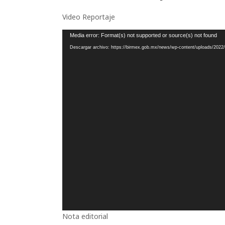
Video Reportaje
Reproductor
Media error: Format(s) not supported or source(s) not found
de
Descargar archivo: https://birmex.gob.mx/news/wp-content/uploads/2022/
vídeo
Nota editorial