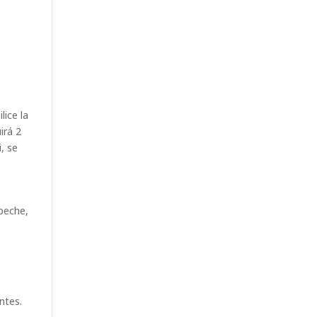
lice la
irá 2
, se
mpeche,
ntes.