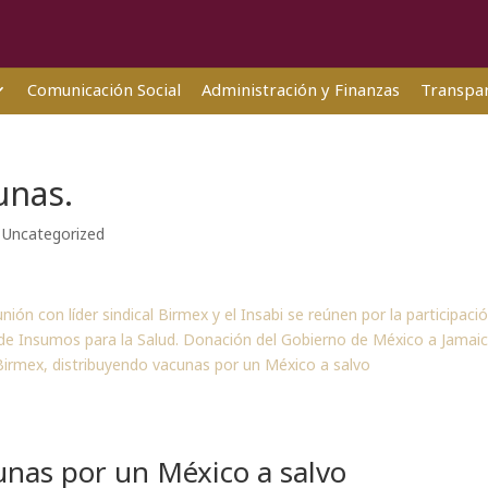
Comunicación Social
Administración y Finanzas
Transpar
unas.
|
Uncategorized
nión con líder sindical
Birmex y el Insabi se reúnen por la participaci
de Insumos para la Salud.
Donación del Gobierno de México a Jamai
Birmex, distribuyendo vacunas por un México a salvo
unas por un México a salvo