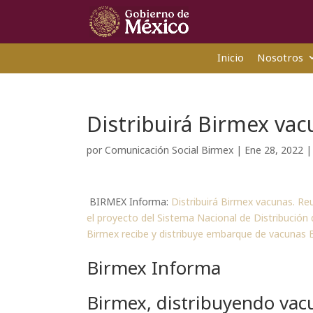
Inicio
Nosotros
Distribuirá Birmex vac
por
Comunicación Social Birmex
|
Ene 28, 2022
BIRMEX Informa:
Distribuirá Birmex vacunas.
Reu
el proyecto del Sistema Nacional de Distribución 
Birmex recibe y distribuye embarque de vacunas
Birmex Informa
Birmex, distribuyendo vac