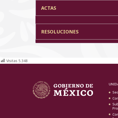
ACTAS
RESOLUCIONES
Visitas
5.348
UNID
Sec
Con
Sub
Pro
Com