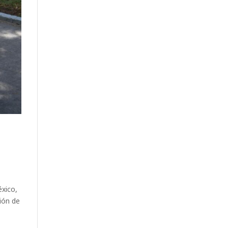
éxico,
ción de