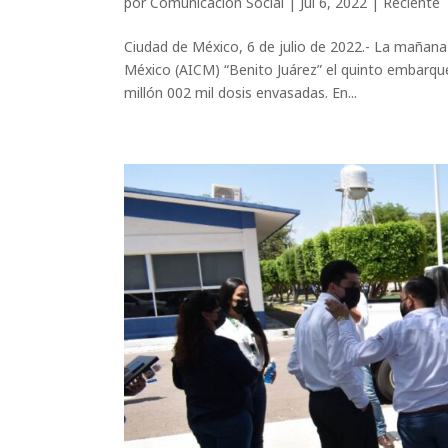
por
Comunicación Social
|
Jul 6, 2022
|
Reciente
Ciudad de México, 6 de julio de 2022.- La mañana 
México (AICM) “Benito Juárez” el quinto embarqu
millón 002 mil dosis envasadas. En...