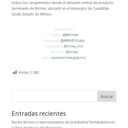
todos los cargamentos desde el almacén central de producto
terminado de Birmex, ubicado en el municipio de Cuautitlán
Izcalli, Estado de México.
Síguenos en
Twitter:
@Birmex
Facebook:
@BIRMEXLabs
Instagram:
Birmex_mx
YouTube:
Birmex
Sitio:
www.birmex.gob.mx
Visitas
1.583
Buscar
Entradas recientes
Recibe Birmex a representantes de la industria farmacéutica en
la Megafarmacia del Bienestar