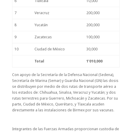
6
Tlaxcala
10,000
7
Veracruz
200,000
8
Yucatán
200,000
9
Zacatecas
100,000
10
Ciudad de México
30,000
Total
1’010,000
Con apoyo de la Secretaría de la Defensa Nacional (Sedena),
Secretaría de Marina (Semar) y Guardia Nacional (GN) las dosis
se distribuyen por medio de dos rutas de transporte aéreo a
los estados de: Chihuahua, Sinaloa, Veracruz y Yucatán; y dos
rutas terrestres para Guerrero, Michoacán y Zacatecas. Por su
parte, Ciudad de México, Querétaro, y Tlaxcala acuden
directamente a las instalaciones de Birmex por sus vacunas.
Integrantes de las Fuerzas Armadas proporcionan custodia de