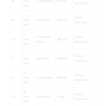
18
mar-
Guadalajara
156,000
BioNTech
2021
2-
Pfizer-
19
mar-
Monterrey
106,275
BioNTech
2021
2-
Ciudad de
Pfizer-
20
mar-
381,225
México
BioNTech
2021
2-
Pfizer-
21
mar-
Querétaro
208,650
BioNTech
2021
9-
Pfizer-
22
mar-
Guadalajara
108,225
BioNTech
2021
9-
Pfizer-
23
mar-
Monterrey
72,150
BioNTech
2021