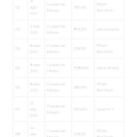
31-
Ciudad de
Pfizer-
132
ago-
787,410
México
BioNTech
2021
5-sep-
Ciudad de
133
973,300
AstraZeneca
2021
México
8-sep-
Ciudad de
Pfizer-
134
228,150
2021
México
BioNTech
9-sep-
Ciudad de
135
1’293,600
AstraZeneca
2021
México
9-sep-
Ciudad de
Pfizer-
136
585,000
2021
México
BioNTech
13-
Ciudad de
137
sep-
200,000
Sputnik V
México
2021
14-
Ciudad de
Pfizer-
138
sep-
228,150
México
BioNTech