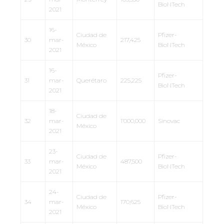
BioNTech
2021
16-
Ciudad de
Pfizer-
30
mar-
217,425
México
BioNTech
2021
16-
Pfizer-
31
mar-
Querétaro
225,225
BioNTech
2021
18-
Ciudad de
32
mar-
1’000,000
Sinovac
México
2021
23-
Ciudad de
Pfizer-
33
mar-
487,500
México
BioNTech
2021
24-
Ciudad de
Pfizer-
34
mar-
170,625
México
BioNTech
2021