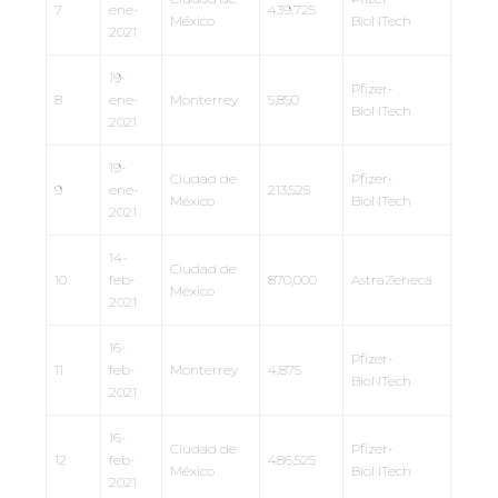
7
ene-
439,725
México
BioNTech
2021
19-
Pfizer-
8
ene-
Monterrey
5,850
BioNTech
2021
19-
Ciudad de
Pfizer-
9
ene-
213,525
México
BioNTech
2021
14-
Ciudad de
10
feb-
870,000
AstraZeneca
México
2021
16-
Pfizer-
11
feb-
Monterrey
4,875
BioNTech
2021
16-
Ciudad de
Pfizer-
12
feb-
486,525
México
BioNTech
2021