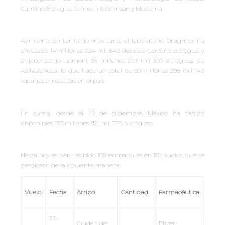
CanSino Biologics, Johnson & Johnson y Moderna
Asimismo, en territorio mexicano, el laboratorio Drugmex ha
envasado 14 millones 024 mil 840 dosis de CanSino Biologics, y
el laboratorio Liomont 36 millones 273 mil 300 biológicos de
AstraZeneca, lo que hace un total de 50 millones 298 mil 140
vacunas envasadas en el país.
En suma, desde el 23 de diciembre, México ha tenido
disponibles 183 millones 921 mil 775 biológicos.
Hasta hoy se han recibido 168 embarques en 182 vuelos, que se
desglosan de la siguiente manera:
Vuelo
Fecha
Arribo
Cantidad
Farmacéutica
23-
Ciudad de
Pfizer-