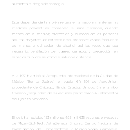
aumenta el riesgo de contagio.
Esta dependencia también reitera el llamado a mantener las
medidas preventivas: conservar la sana distancia, cuando
menos de 1.5 metros; protección y cuidado de las personas
adultas mayores; uso correcto de cubrebocas; lavado frecuente
de manos o utilización de alcohol gel las veces que sea
necesario; ventilación de lugares cerrados y precaución en
espacios públicos, así como el saludo a distancia.
A la 1:07 h arribó al Aeropuerto Internacional de la Ciudad de
México “Benito Juárez” el vuelo 6R 501 de AeroUnion,
procedente de Chicago, Illinois, Estados Unidos. En el arribo,
traslado y seguridad de las vacunas participaron 48 elementos
del Ejército Mexicano.
El país ha recibido 133 millones 623 mil 635 vacunas envasadas
de Pfizer-BioNTech, AstraZeneca, Sinovac, Centro Nacional de
Investigación de Epidemiología y Microbiología Gamaleya,