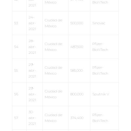
México
BioNTech
2021
24-
Ciudad de
53
abr-
500,000
Sinovac
México
2021
28-
Ciudad de
Pfizer-
54
abr-
487,500
México
BioNTech
2021
29-
Ciudad de
Pfizer-
55
abr-
585,000
México
BioNTech
2021
29-
Ciudad de
56
abr-
800,000
Sputnik V
México
2021
30-
Ciudad de
Pfizer-
57
abr-
374,400
México
BioNTech
2021