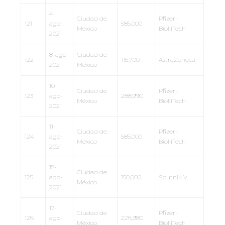
4-
Ciudad de
Pfizer-
121
ago-
585,000
México
BioNTech
2021
8-ago-
Ciudad de
122
115,700
AstraZeneca
2021
México
10-
Ciudad de
Pfizer-
123
ago-
288,990
México
BioNTech
2021
11-
Ciudad de
Pfizer-
124
ago-
585,000
México
BioNTech
2021
15-
Ciudad de
125
ago-
150,000
Sputnik V
México
2021
17-
Ciudad de
Pfizer-
126
ago-
226,980
México
BioNTech