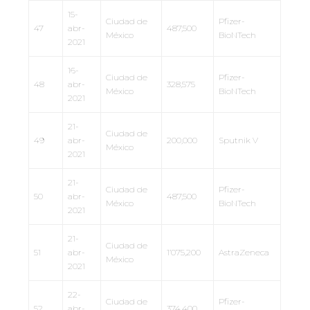
15-
Ciudad de
Pfizer-
47
abr-
487,500
México
BioNTech
2021
16-
Ciudad de
Pfizer-
48
abr-
328,575
México
BioNTech
2021
21-
Ciudad de
49
abr-
200,000
Sputnik V
México
2021
21-
Ciudad de
Pfizer-
50
abr-
487,500
México
BioNTech
2021
21-
Ciudad de
51
abr-
1’075,200
AstraZeneca
México
2021
22-
Ciudad de
Pfizer-
52
abr-
374,400