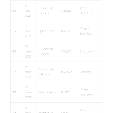
9-
Ciudad de
Pfizer-
24
mar-
275,925
México
BioNTech
2021
9-
Pfizer-
25
mar-
Querétaro
144,300
BioNTech
2021
10-
Ciudad de
26
mar-
200,000
Sputnik V
México
2021
13-
Ciudad de
27
mar-
1’000,000
Sinovac
México
2021
16-
Pfizer-
28
mar-
Guadalajara
121,875
BioNTech
2021
16-
Pfizer-
29
mar-
Monterrey
103,350