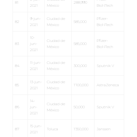
81
288,990
2021
México
BioNTech
9-jun-
Ciudad de
Pfizer-
82
585,000
2021
México
BioNTech
10-
Ciudad de
Pfizer-
83
jun-
585,000
México
BioNTech
2021
11-jun-
Ciudad de
84
300,000
Sputnik V
2021
México
13-jun-
Ciudad de
85
1’100,000
AstraZeneca
2021
México
14-
Ciudad de
86
jun-
50,000
Sputnik V
México
2021
15-jun-
87
Toluca
1’350,000
Janssen
2021