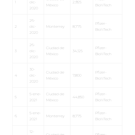
1
dic-
2,925
México
BioNTech
2020
26-
Pfizer-
2
dic-
Monterrey
8,775
BioNTech
2020
26-
Ciudad de
Pfizer-
3
dic-
34,125
México
BioNTech
2020
30-
Ciudad de
Pfizer-
4
dic-
7,800
México
BioNTech
2020
5-ene-
Ciudad de
Pfizer-
5
44,850
2021
México
BioNTech
5-ene-
Pfizer-
6
Monterrey
8,775
2021
BioNTech
12-
Ciudad de
Pfizer-