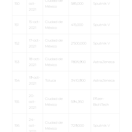
Ciudad de
150
oct-
585,000
Sputnik V
México
2021
15-oct-
Ciudad de
151
415,000
Sputnik V
2021
México
17-oct-
Ciudad de
152
2’500,000
Sputnik V
2021
México
18-oct-
Ciudad de
153
1’806,900
AstraZeneca
2021
México
19-oct-
154
Toluca
3’410,900
AstraZeneca
2021
20-
Ciudad de
Pfizer-
155
oct-
594,360
México
BioNTech
2021
24-
Ciudad de
156
oct-
729,000
Sputnik V
México
2021