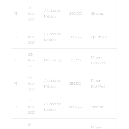
20-
Ciudad de
13
feb-
200,000
Sinovac
México
2021
22-
Ciudad de
14
feb-
200,000
Sputnik V
México
2021
23-
Pfizer-
15
feb-
Monterrey
125,775
BioNTech
2021
23-
Ciudad de
Pfizer-
16
feb-
386,100
México
BioNTech
2021
27-
Ciudad de
17
feb-
800,000
Sinovac
México
2021
2-
Pfizer-