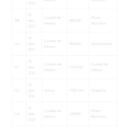
2021
15-
Ciudad de
Pfizer-
139
sep-
585,000
México
BioNTech
2021
16-
Ciudad de
140
sep-
933,600
AstraZeneca
México
2021
16-
Ciudad de
Ciudad de
141
sep-
1’150,000
México
México
2021
21-
142
sep-
Toluca
1’750, 000
Moderna
2021
21-
Ciudad de
Pfizer-
143
sep-
228,150
México
BioNTech
2021