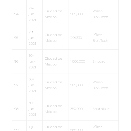
24-
Ciudad de
Pfizer-
94
jun-
585,000
México
BioNTech
2021
29-
Ciudad de
Pfizer-
95
jun-
291,330
México
BioNTech
2021
30-
Ciudad de
96
jun-
1’000,000
Sinovac
México
2021
30-
Ciudad de
Pfizer-
97
jun-
585,000
México
BioNTech
2021
30-
Ciudad de
98
jun-
350,000
Sputnik V
México
2021
1-jul-
Ciudad de
Pfizer-
99
585,000