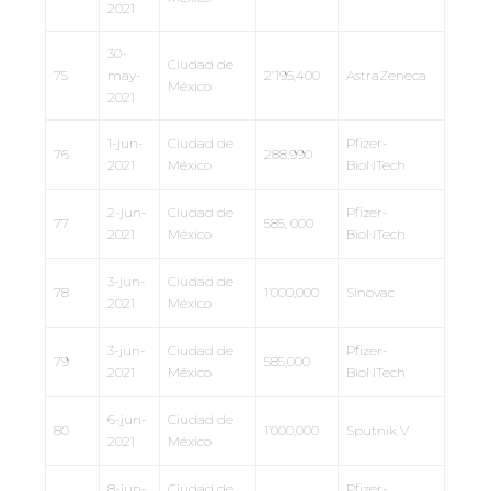
2021
30-
Ciudad de
75
may-
2’195,400
AstraZeneca
México
2021
1-jun-
Ciudad de
Pfizer-
76
288,990
2021
México
BioNTech
2-jun-
Ciudad de
Pfizer-
77
585, 000
2021
México
BioNTech
3-jun-
Ciudad de
78
1’000,000
Sinovac
2021
México
3-jun-
Ciudad de
Pfizer-
79
585,000
2021
México
BioNTech
6-jun-
Ciudad de
80
1’000,000
Sputnik V
2021
México
8-jun-
Ciudad de
Pfizer-