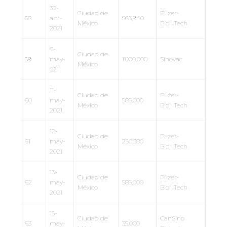
30-
Ciudad de
Pfizer-
58
abr-
563,940
México
BioNTech
2021
6-
Ciudad de
59
may-
1’000,000
Sinovac
México
021
11-
Ciudad de
Pfizer-
60
may-
585,000
México
BioNTech
2021
12-
Ciudad de
Pfizer-
61
may-
250,380
México
BioNTech
2021
13-
Ciudad de
Pfizer-
62
may-
585,000
México
BioNTech
2021
15-
Ciudad de
CanSino
63
may-
35,000