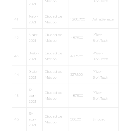
México
BioNTech
2021
1-abr-
Ciudad de
41
1’208,700
AstraZeneca
2021
México
5-abr-
Ciudad de
Pfizer-
42
487,500
2021
México
BioNTech
8-abr-
Ciudad de
Pfizer-
43
487,500
2021
México
BioNTech
9-abr-
Ciudad de
Pfizer-
44
327,600
2021
México
BioNTech
12-
Ciudad de
Pfizer-
45
abr-
487,500
México
BioNTech
2021
15-
Ciudad de
46
abr-
500,00
Sinovac
México
2021