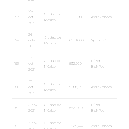
25-
Ciudad de
157
oct-
1’090,900
AstraZeneca
México
2021
26-
Ciudad de
158
oct-
6’471,000
Sputnik V
México
2021
27-
Ciudad de
Pfizer-
159
oct-
592,020
México
BioNTech
2021
30-
Ciudad de
160
oct-
5’993, 700
AstraZeneca
México
2021
3-nov-
Ciudad de
Pfizer-
161
592, 020
2021
México
BioNTech
7-nov-
Ciudad de
162
2’339,000
AstraZeneca
2021
México