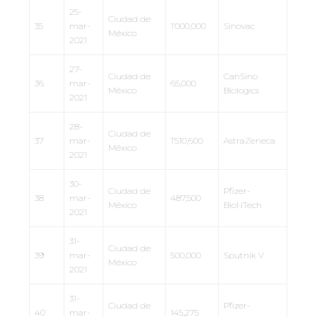
25-
Ciudad de
35
mar-
1’000,000
Sinovac
México
2021
27-
Ciudad de
CanSino
36
mar-
65,000
México
Biologics
2021
28-
Ciudad de
37
mar-
1’510,600
AstraZeneca
México
2021
30-
Ciudad de
Pfizer-
38
mar-
487,500
México
BioNTech
2021
31-
Ciudad de
39
mar-
500,000
Sputnik V
México
2021
31-
Ciudad de
Pfizer-
40
mar-
145,275