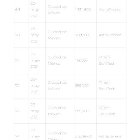
20-
Ciudad de
69
may-
1’394,800
AstraZeneca
México
2021
23-
Ciudad de
70
may-
709,300
AstraZeneca
México
2021
25-
Ciudad de
Pfizer-
71
may-
114,660
México
BioNTech
2021
26-
Ciudad de
Pfizer-
72
may-
585,000
México
BioNTech
2021
27-
Ciudad de
Pfizer-
73
may-
585,000
México
BioNTech
2021
27-
Ciudad de
74
may-
2’229,600
AstraZeneca
México