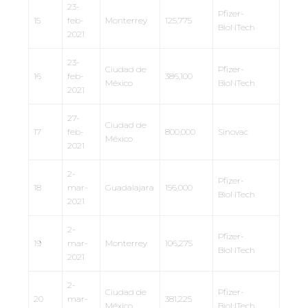
23-
Pfizer-
15
feb-
Monterrey
125,775
BioNTech
2021
23-
Ciudad de
Pfizer-
16
feb-
386,100
México
BioNTech
2021
27-
Ciudad de
17
feb-
800,000
Sinovac
México
2021
2-
Pfizer-
18
mar-
Guadalajara
156,000
BioNTech
2021
2-
Pfizer-
19
mar-
Monterrey
106,275
BioNTech
2021
2-
Ciudad de
Pfizer-
20
mar-
381,225
México
BioNTech