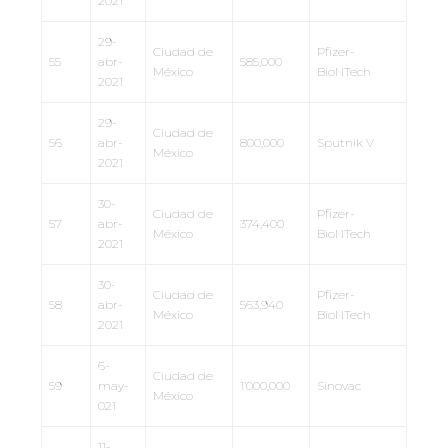
2021
29-
Ciudad de
Pfizer-
55
abr-
585,000
México
BioNTech
2021
29-
Ciudad de
56
abr-
800,000
Sputnik V
México
2021
30-
Ciudad de
Pfizer-
57
abr-
374,400
México
BioNTech
2021
30-
Ciudad de
Pfizer-
58
abr-
563,940
México
BioNTech
2021
6-
Ciudad de
59
may-
1’000,000
Sinovac
México
021
11-