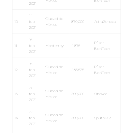
México
BioNTech
2021
14-
Ciudad de
10
feb-
870,000
AstraZeneca
México
2021
16-
Pfizer-
11
feb-
Monterrey
4,875
BioNTech
2021
16-
Ciudad de
Pfizer-
12
feb-
486,525
México
BioNTech
2021
20-
Ciudad de
13
feb-
200,000
Sinovac
México
2021
22-
Ciudad de
14
feb-
200,000
Sputnik V
México
2021