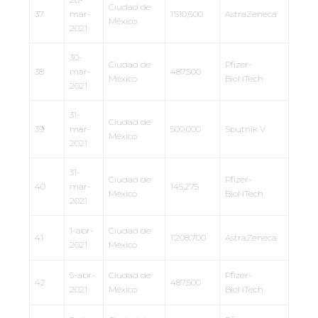
Ciudad de
37
mar-
1’510,600
AstraZeneca
México
2021
30-
Ciudad de
Pfizer-
38
mar-
487,500
México
BioNTech
2021
31-
Ciudad de
39
mar-
500,000
Sputnik V
México
2021
31-
Ciudad de
Pfizer-
40
mar-
145,275
México
BioNTech
2021
1-abr-
Ciudad de
41
1’208,700
AstraZeneca
2021
México
5-abr-
Ciudad de
Pfizer-
42
487,500
2021
México
BioNTech