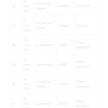
10-
Ciudad de
26
mar-
200,000
Sputnik V
México
2021
13-
Ciudad de
27
mar-
1’000,000
Sinovac
México
2021
16-
Pfizer-
28
mar-
Guadalajara
121,875
BioNTech
2021
16-
Pfizer-
29
mar-
Monterrey
103,350
BioNTech
2021
16-
Ciudad de
Pfizer-
30
mar-
217,425
México
BioNTech
2021
16-
Pfizer-
31
mar-
Querétaro
225,225
BioNTech