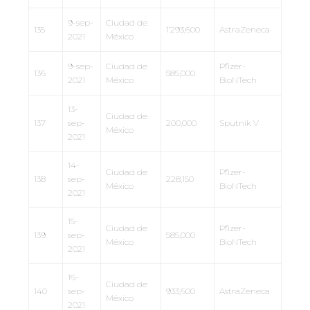
9-sep-
Ciudad de
135
1’293,600
AstraZeneca
2021
México
9-sep-
Ciudad de
Pfizer-
136
585,000
2021
México
BioNTech
13-
Ciudad de
137
sep-
200,000
Sputnik V
México
2021
14-
Ciudad de
Pfizer-
138
sep-
228,150
México
BioNTech
2021
15-
Ciudad de
Pfizer-
139
sep-
585,000
México
BioNTech
2021
16-
Ciudad de
140
sep-
933,600
AstraZeneca
México
2021