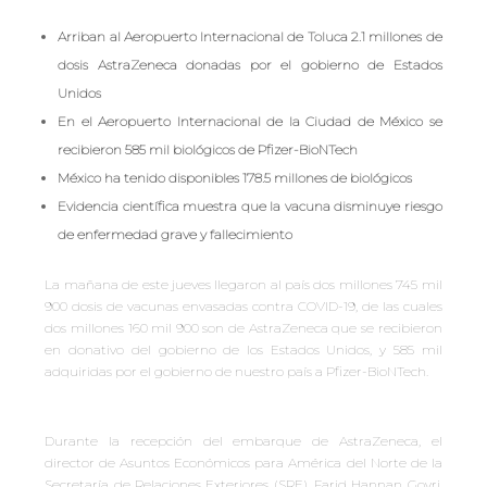
Arriban al Aeropuerto Internacional de Toluca 2.1 millones de
dosis AstraZeneca donadas por el gobierno de Estados
Unidos
En el Aeropuerto Internacional de la Ciudad de México se
recibieron 585 mil biológicos de Pfizer-BioNTech
México ha tenido disponibles 178.5 millones de biológicos
Evidencia científica muestra que la vacuna disminuye riesgo
de enfermedad grave y fallecimiento
La mañana de este jueves llegaron al país dos millones 745 mil
900 dosis de vacunas envasadas contra COVID-19, de las cuales
dos millones 160 mil 900 son de AstraZeneca que se recibieron
en donativo del gobierno de los Estados Unidos, y 585 mil
adquiridas por el gobierno de nuestro país a Pfizer-BioNTech.
Durante la recepción del embarque de AstraZeneca, el
director de Asuntos Económicos para América del Norte de la
Secretaría de Relaciones Exteriores (SRE), Farid Hannan Goyri,