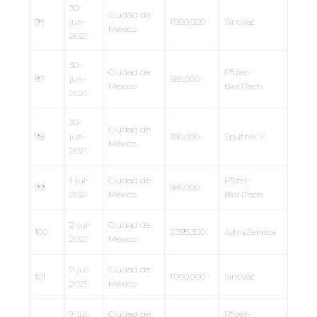
30-
Ciudad de
96
jun-
1’000,000
Sinovac
México
2021
30-
Ciudad de
Pfizer-
97
jun-
585,000
México
BioNTech
2021
30-
Ciudad de
98
jun-
350,000
Sputnik V
México
2021
1-jul-
Ciudad de
Pfizer-
99
585,000
2021
México
BioNTech
2-jul-
Ciudad de
100
2’395,300
AstraZeneca
2021
México
7-jul-
Ciudad de
101
1’000,000
Sinovac
2021
México
7-jul-
Ciudad de
Pfizer-