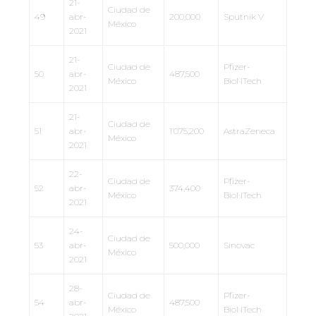
21-
Ciudad de
49
abr-
200,000
Sputnik V
México
2021
21-
Ciudad de
Pfizer-
50
abr-
487,500
México
BioNTech
2021
21-
Ciudad de
51
abr-
1’075,200
AstraZeneca
México
2021
22-
Ciudad de
Pfizer-
52
abr-
374,400
México
BioNTech
2021
24-
Ciudad de
53
abr-
500,000
Sinovac
México
2021
28-
Ciudad de
Pfizer-
54
abr-
487,500
México
BioNTech