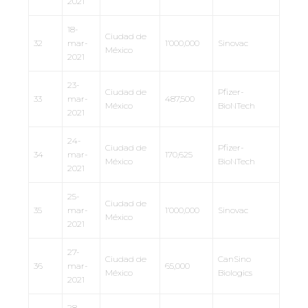
2021
18-
Ciudad de
32
mar-
1’000,000
Sinovac
México
2021
23-
Ciudad de
Pfizer-
33
mar-
487,500
México
BioNTech
2021
24-
Ciudad de
Pfizer-
34
mar-
170,625
México
BioNTech
2021
25-
Ciudad de
35
mar-
1’000,000
Sinovac
México
2021
27-
Ciudad de
CanSino
36
mar-
65,000
México
Biologics
2021
28-