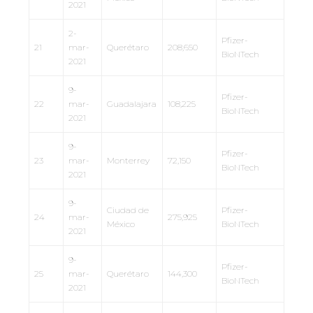
2021
2-
Pfizer-
21
mar-
Querétaro
208,650
BioNTech
2021
9-
Pfizer-
22
mar-
Guadalajara
108,225
BioNTech
2021
9-
Pfizer-
23
mar-
Monterrey
72,150
BioNTech
2021
9-
Ciudad de
Pfizer-
24
mar-
275,925
México
BioNTech
2021
9-
Pfizer-
25
mar-
Querétaro
144,300
BioNTech
2021