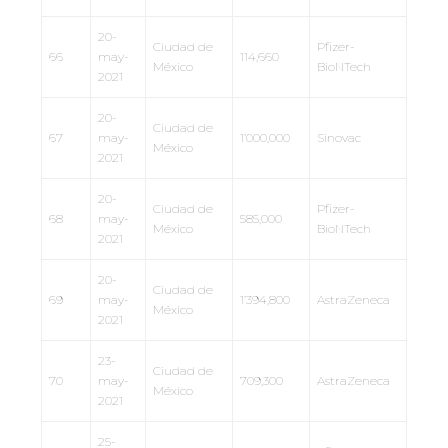
20-
Ciudad de
Pfizer-
66
may-
114,660
México
BioNTech
2021
20-
Ciudad de
67
may-
1’000,000
Sinovac
México
2021
20-
Ciudad de
Pfizer-
68
may-
585,000
México
BioNTech
2021
20-
Ciudad de
69
may-
1’394,800
AstraZeneca
México
2021
23-
Ciudad de
70
may-
709,300
AstraZeneca
México
2021
25-