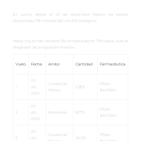
En suma, desde el 23 de diciembre México ha tenido
disponibles 178 millones 562 mil 265 biológicos.
Hasta hoy se han recibido 164 embarques en 178 vuelos, que se
desglosan de la siguiente manera:
Vuelo
Fecha
Arribo
Cantidad
Farmacéutica
23-
Ciudad de
Pfizer-
1
dic-
2,925
México
BioNTech
2020
26-
Pfizer-
2
dic-
Monterrey
8,775
BioNTech
2020
26-
Ciudad de
Pfizer-
3
dic-
34,125
México
BioNTech