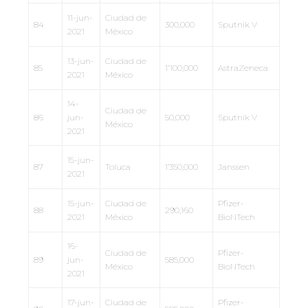
11-jun-
Ciudad de
84
300,000
Sputnik V
2021
México
13-jun-
Ciudad de
85
1’100,000
AstraZeneca
2021
México
14-
Ciudad de
86
jun-
50,000
Sputnik V
México
2021
15-jun-
87
Toluca
1’350,000
Janssen
2021
15-jun-
Ciudad de
Pfizer-
88
290,160
2021
México
BioNTech
16-
Ciudad de
Pfizer-
89
jun-
585,000
México
BioNTech
2021
17-jun-
Ciudad de
Pfizer-