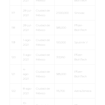
2021
México
BioNTech
28-jul-
Ciudad de
117
2’000,000
Sinovac
2021
México
28-jul-
Ciudad de
Pfizer-
118
585,000
2021
México
BioNTech
1-ago-
Ciudad de
119
100,000
Sputnik V
2021
México
3-ago-
Ciudad de
Pfizer-
120
313,560
2021
México
BioNTech
4-
Ciudad de
Pfizer-
121
ago-
585,000
México
BioNTech
2021
8-ago-
Ciudad de
122
115,700
AstraZeneca
2021
México
10-