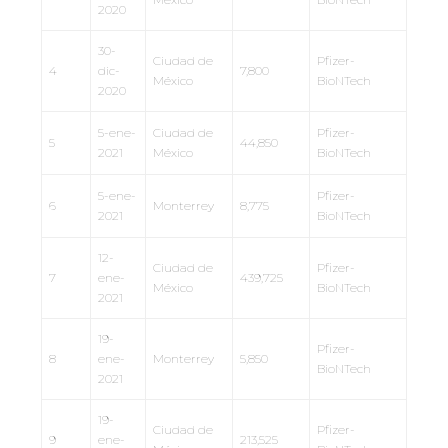
2020
30-
Ciudad de
Pfizer-
4
dic-
7,800
México
BioNTech
2020
5-ene-
Ciudad de
Pfizer-
5
44,850
2021
México
BioNTech
5-ene-
Pfizer-
6
Monterrey
8,775
2021
BioNTech
12-
Ciudad de
Pfizer-
7
ene-
439,725
México
BioNTech
2021
19-
Pfizer-
8
ene-
Monterrey
5,850
BioNTech
2021
19-
Ciudad de
Pfizer-
9
ene-
213,525