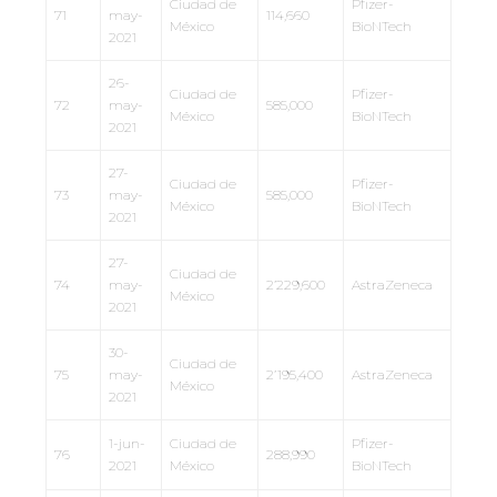
Ciudad de
Pfizer-
71
may-
114,660
México
BioNTech
2021
26-
Ciudad de
Pfizer-
72
may-
585,000
México
BioNTech
2021
27-
Ciudad de
Pfizer-
73
may-
585,000
México
BioNTech
2021
27-
Ciudad de
74
may-
2’229,600
AstraZeneca
México
2021
30-
Ciudad de
75
may-
2’195,400
AstraZeneca
México
2021
1-jun-
Ciudad de
Pfizer-
76
288,990
2021
México
BioNTech