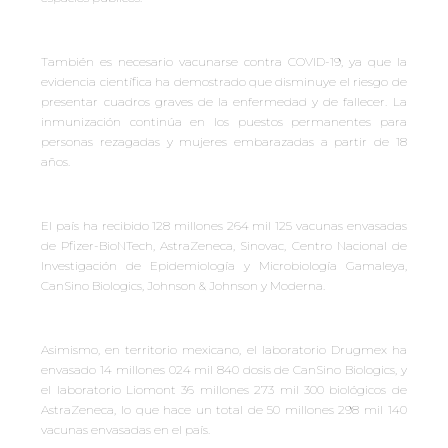
También es necesario vacunarse contra COVID-19, ya que la
evidencia científica ha demostrado que disminuye el riesgo de
presentar cuadros graves de la enfermedad y de fallecer. La
inmunización continúa en los puestos permanentes para
personas rezagadas y mujeres embarazadas a partir de 18
años.
El país ha recibido 128 millones 264 mil 125 vacunas envasadas
de Pfizer-BioNTech, AstraZeneca, Sinovac, Centro Nacional de
Investigación de Epidemiología y Microbiología Gamaleya,
CanSino Biologics, Johnson & Johnson y Moderna.
Asimismo, en territorio mexicano, el laboratorio Drugmex ha
envasado 14 millones 024 mil 840 dosis de CanSino Biologics, y
el laboratorio Liomont 36 millones 273 mil 300 biológicos de
AstraZeneca, lo que hace un total de 50 millones 298 mil 140
vacunas envasadas en el país.