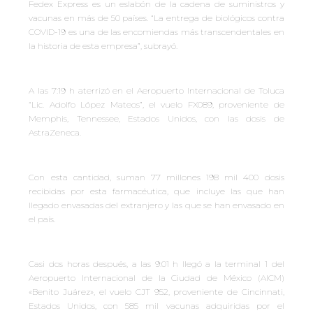
Fedex Express es un eslabón de la cadena de suministros y
vacunas en más de 50 países. “La entrega de biológicos contra
COVID-19 es una de las encomiendas más transcendentales en
la historia de esta empresa”, subrayó.
A las 7:19 h aterrizó en el Aeropuerto Internacional de Toluca
“Lic. Adolfo López Mateos”, el vuelo FX089, proveniente de
Memphis, Tennessee, Estados Unidos, con las dosis de
AstraZeneca.
Con esta cantidad, suman 77 millones 198 mil 400 dosis
recibidas por esta farmacéutica, que incluye las que han
llegado envasadas del extranjero y las que se han envasado en
el país.
Casi dos horas después, a las 9:01 h llegó a la terminal 1 del
Aeropuerto Internacional de la Ciudad de México (AICM)
«Benito Juárez», el vuelo CJT 952, proveniente de Cincinnati,
Estados Unidos, con 585 mil vacunas adquiridas por el