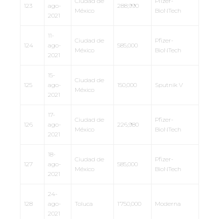
Ciudad de
Pfizer-
123
ago-
288,990
México
BioNTech
2021
11-
Ciudad de
Pfizer-
124
ago-
585,000
México
BioNTech
2021
15-
Ciudad de
125
ago-
150,000
Sputnik V
México
2021
17-
Ciudad de
Pfizer-
126
ago-
226,980
México
BioNTech
2021
18-
Ciudad de
Pfizer-
127
ago-
585,000
México
BioNTech
2021
24-
128
ago-
Toluca
1’750,000
Moderna
2021