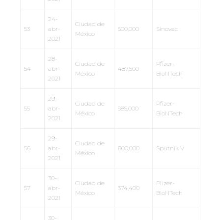
24-
Ciudad de
53
abr-
500,000
Sinovac
México
2021
28-
Ciudad de
Pfizer-
54
abr-
487,500
México
BioNTech
2021
29-
Ciudad de
Pfizer-
55
abr-
585,000
México
BioNTech
2021
29-
Ciudad de
56
abr-
800,000
Sputnik V
México
2021
30-
Ciudad de
Pfizer-
57
abr-
374,400
México
BioNTech
2021
30-