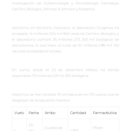
Investigación de Epidemiología y Microbiología Gamaleya,
CanSino Biologics, Johnson & Johnson y Moderna
Asimismo, en territorio mexicano, el laboratorio Drugmex ha
envasado 14 millones 024 mil 840 dosis de CanSino Biologics, y
el laboratorio Liomont 36 millones 273, 300 mil biológicos de
AstraZeneca, lo que hace un total de 50 millones 298 mil 140
vacunas envasadas en el país.
En suma, desde el 23 de diciembre México ha tenido
disponibles 175 millones 231 mil 365 biológicos.
Hasta hoy se han recibido 161 embarques en 175 vuelos, que se
desglosan de la siguiente manera:
Vuelo
Fecha
Arribo
Cantidad
Farmacéutica
23-
Ciudad de
Pfizer-
1
dic-
2,925