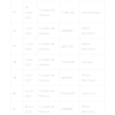
30-
Ciudad de
75
may-
2’195,400
AstraZeneca
México
2021
1-jun-
Ciudad de
Pfizer-
76
288,990
2021
México
BioNTech
2-jun-
Ciudad de
Pfizer-
77
585, 000
2021
México
BioNTech
3-jun-
Ciudad de
78
1’000,000
Sinovac
2021
México
3-jun-
Ciudad de
Pfizer-
79
585,000
2021
México
BioNTech
6-jun-
Ciudad de
80
1’000,000
Sputnik V
2021
México
8-jun-
Ciudad de
Pfizer-
81
288,990
2021
México
BioNTech