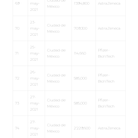
Ciudad de
69
may-
1’394,800
AstraZeneca
México
2021
23-
Ciudad de
70
may-
709,300
AstraZeneca
México
2021
25-
Ciudad de
Pfizer-
71
may-
114,660
México
BioNTech
2021
26-
Ciudad de
Pfizer-
72
may-
585,000
México
BioNTech
2021
27-
Ciudad de
Pfizer-
73
may-
585,000
México
BioNTech
2021
27-
Ciudad de
74
may-
2’229,600
AstraZeneca
México
2021