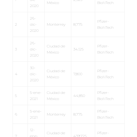
México
BioNTech
2020
26-
Pfizer-
2
dic-
Monterrey
8,775
BioNTech
2020
26-
Ciudad de
Pfizer-
3
dic-
34,125
México
BioNTech
2020
30-
Ciudad de
Pfizer-
4
dic-
7,800
México
BioNTech
2020
5-ene-
Ciudad de
Pfizer-
5
44,850
2021
México
BioNTech
5-ene-
Pfizer-
6
Monterrey
8,775
2021
BioNTech
12-
Ciudad de
Pfizer-
7
ene-
439,725