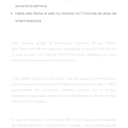
durante la semana
Hasta esta fecha, el país ha recibido 42.1 millones de dosis de
la farmacéutica
Este martes arribó el embarque número 93 de Pfizer-
BioNTech con 585 mil vacunas envasadas contra COVID-19, con
lo cual suman 42 millones 119 mil 025 dosis recibidas por esta
farmacéutica desde el 23 de diciembre.
A las 08:55h llegó a la terminal 1 del Aeropuerto Internacional
de la Ciudad de México (AICM) «Benito Juárez», el vuelo CJT952,
proveniente de Cincinnati, Estados Unidos. En el arribo,
traslado y seguridad de las vacunas participaron 48 elementos
del Ejército Mexicano.
El país ha recibido 124 millones 933 mil 225 vacunas envasadas
de Pfizer-BioNTech, AstraZeneca, Sinovac, Centro Nacional de