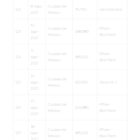
8-ago-
Ciudad de
122
115,700
AstraZeneca
2021
México
10-
Ciudad de
Pfizer-
123
ago-
288,990
México
BioNTech
2021
11-
Ciudad de
Pfizer-
124
ago-
585,000
México
BioNTech
2021
15-
Ciudad de
125
ago-
150,000
Sputnik V
México
2021
17-
Ciudad de
Pfizer-
126
ago-
226,980
México
BioNTech
2021
18-
Ciudad de
Pfizer-
127
ago-
585,000
México
BioNTech
2021