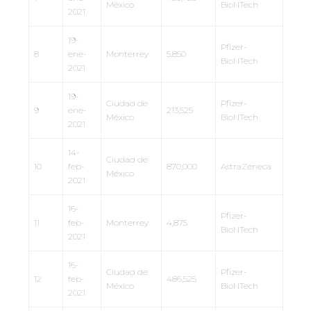
México
BioNTech
2021
19-
Pfizer-
8
ene-
Monterrey
5,850
BioNTech
2021
19-
Ciudad de
Pfizer-
9
ene-
213,525
México
BioNTech
2021
14-
Ciudad de
10
feb-
870,000
AstraZeneca
México
2021
16-
Pfizer-
11
feb-
Monterrey
4,875
BioNTech
2021
16-
Ciudad de
Pfizer-
12
feb-
486,525
México
BioNTech
2021