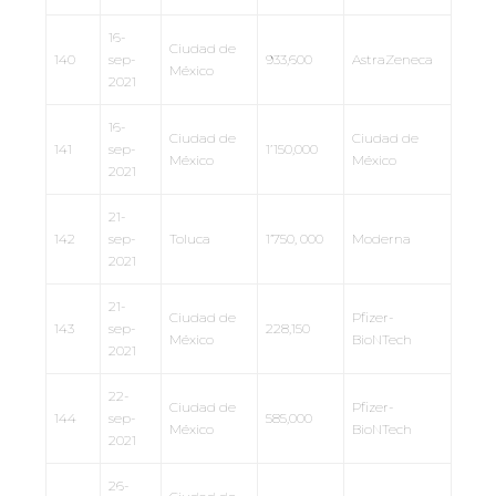
16-
Ciudad de
140
sep-
933,600
AstraZeneca
México
2021
16-
Ciudad de
Ciudad de
141
sep-
1’150,000
México
México
2021
21-
142
sep-
Toluca
1’750, 000
Moderna
2021
21-
Ciudad de
Pfizer-
143
sep-
228,150
México
BioNTech
2021
22-
Ciudad de
Pfizer-
144
sep-
585,000
México
BioNTech
2021
26-