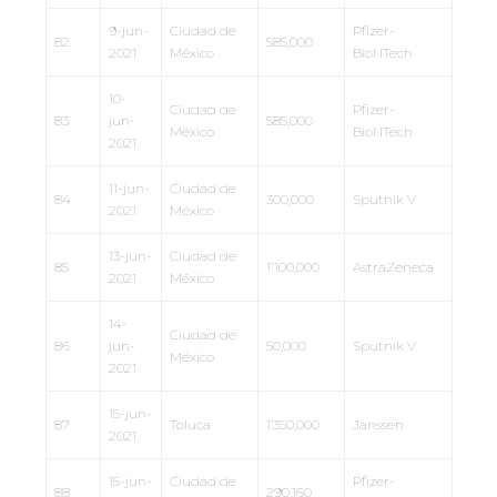
9-jun-
Ciudad de
Pfizer-
82
585,000
2021
México
BioNTech
10-
Ciudad de
Pfizer-
83
jun-
585,000
México
BioNTech
2021
11-jun-
Ciudad de
84
300,000
Sputnik V
2021
México
13-jun-
Ciudad de
85
1’100,000
AstraZeneca
2021
México
14-
Ciudad de
86
jun-
50,000
Sputnik V
México
2021
15-jun-
87
Toluca
1’350,000
Janssen
2021
15-jun-
Ciudad de
Pfizer-
88
290,160