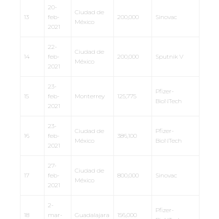
20-
Ciudad de
13
feb-
200,000
Sinovac
México
2021
22-
Ciudad de
14
feb-
200,000
Sputnik V
México
2021
23-
Pfizer-
15
feb-
Monterrey
125,775
BioNTech
2021
23-
Ciudad de
Pfizer-
16
feb-
386,100
México
BioNTech
2021
27-
Ciudad de
17
feb-
800,000
Sinovac
México
2021
2-
Pfizer-
18
mar-
Guadalajara
156,000