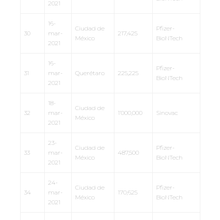
2021
16-
Ciudad de
Pfizer-
30
mar-
217,425
México
BioNTech
2021
16-
Pfizer-
31
mar-
Querétaro
225,225
BioNTech
2021
18-
Ciudad de
32
mar-
1’000,000
Sinovac
México
2021
23-
Ciudad de
Pfizer-
33
mar-
487,500
México
BioNTech
2021
24-
Ciudad de
Pfizer-
34
mar-
170,625
México
BioNTech
2021