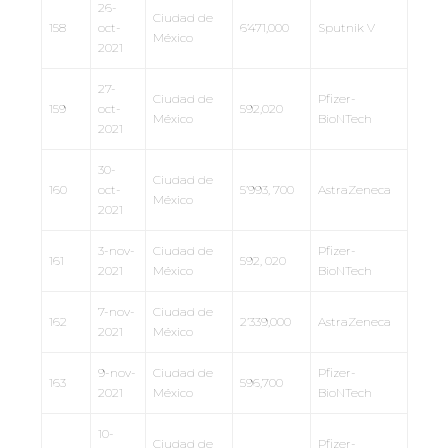
26-
Ciudad de
158
oct-
6’471,000
Sputnik V
México
2021
27-
Ciudad de
Pfizer-
159
oct-
592,020
México
BioNTech
2021
30-
Ciudad de
160
oct-
5’993, 700
AstraZeneca
México
2021
3-nov-
Ciudad de
Pfizer-
161
592, 020
2021
México
BioNTech
7-nov-
Ciudad de
162
2’339,000
AstraZeneca
2021
México
9-nov-
Ciudad de
Pfizer-
163
596,700
2021
México
BioNTech
10-
Ciudad de
Pfizer-