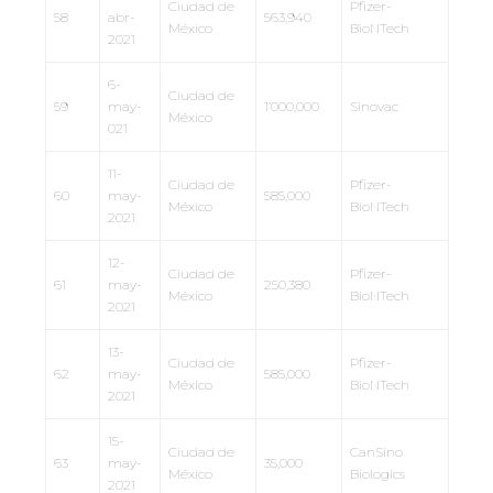
Ciudad de
Pfizer-
58
abr-
563,940
México
BioNTech
2021
6-
Ciudad de
59
may-
1’000,000
Sinovac
México
021
11-
Ciudad de
Pfizer-
60
may-
585,000
México
BioNTech
2021
12-
Ciudad de
Pfizer-
61
may-
250,380
México
BioNTech
2021
13-
Ciudad de
Pfizer-
62
may-
585,000
México
BioNTech
2021
15-
Ciudad de
CanSino
63
may-
35,000
México
Biologics
2021