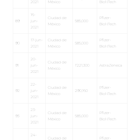
2021
México
BioNTech
16-
Ciudad de
Pfizer-
89
jun-
585,000
México
BioNTech
2021
17-jun-
Ciudad de
Pfizer-
90
585,000
2021
México
BioNTech
20-
Ciudad de
91
jun-
1’221,300
AstraZeneca
México
2021
22-
Ciudad de
Pfizer-
92
jun-
290,160
México
BioNTech
2021
23-
Ciudad de
Pfizer-
93
jun-
585,000
México
BioNTech
2021
24-
Ciudad de
Pfizer-