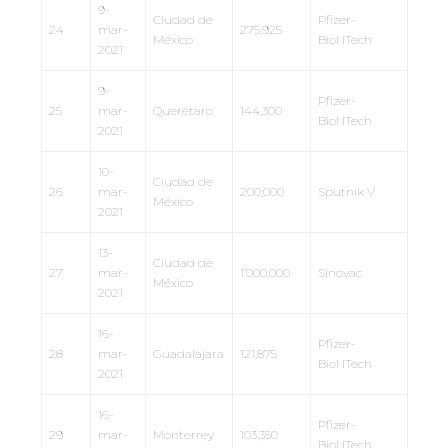
9-
Ciudad de
Pfizer-
24
mar-
275,925
México
BioNTech
2021
9-
Pfizer-
25
mar-
Querétaro
144,300
BioNTech
2021
10-
Ciudad de
26
mar-
200,000
Sputnik V
México
2021
13-
Ciudad de
27
mar-
1’000,000
Sinovac
México
2021
16-
Pfizer-
28
mar-
Guadalajara
121,875
BioNTech
2021
16-
Pfizer-
29
mar-
Monterrey
103,350
BioNTech