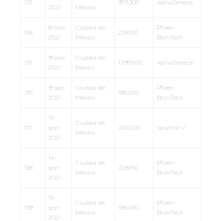
133
973,300
AstraZeneca
2021
México
8-sep-
Ciudad de
Pfizer-
134
228,150
2021
México
BioNTech
9-sep-
Ciudad de
135
1’293,600
AstraZeneca
2021
México
9-sep-
Ciudad de
Pfizer-
136
585,000
2021
México
BioNTech
13-
Ciudad de
137
sep-
200,000
Sputnik V
México
2021
14-
Ciudad de
Pfizer-
138
sep-
228,150
México
BioNTech
2021
15-
Ciudad de
Pfizer-
139
sep-
585,000
México
BioNTech
2021