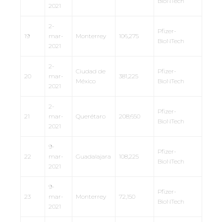
BioNTech
2021
2-
Pfizer-
19
mar-
Monterrey
106,275
BioNTech
2021
2-
Ciudad de
Pfizer-
20
mar-
381,225
México
BioNTech
2021
2-
Pfizer-
21
mar-
Querétaro
208,650
BioNTech
2021
9-
Pfizer-
22
mar-
Guadalajara
108,225
BioNTech
2021
9-
Pfizer-
23
mar-
Monterrey
72,150
BioNTech
2021