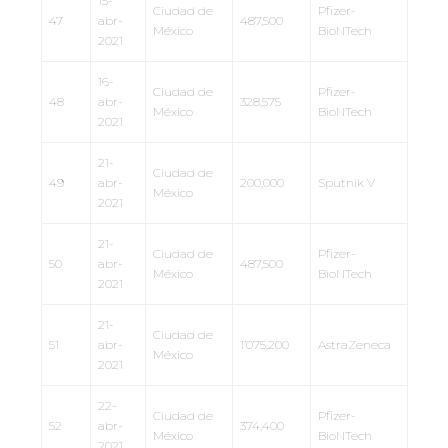
15-
Ciudad de
Pfizer-
47
abr-
487,500
México
BioNTech
2021
16-
Ciudad de
Pfizer-
48
abr-
328,575
México
BioNTech
2021
21-
Ciudad de
49
abr-
200,000
Sputnik V
México
2021
21-
Ciudad de
Pfizer-
50
abr-
487,500
México
BioNTech
2021
21-
Ciudad de
51
abr-
1’075,200
AstraZeneca
México
2021
22-
Ciudad de
Pfizer-
52
abr-
374,400
México
BioNTech
2021