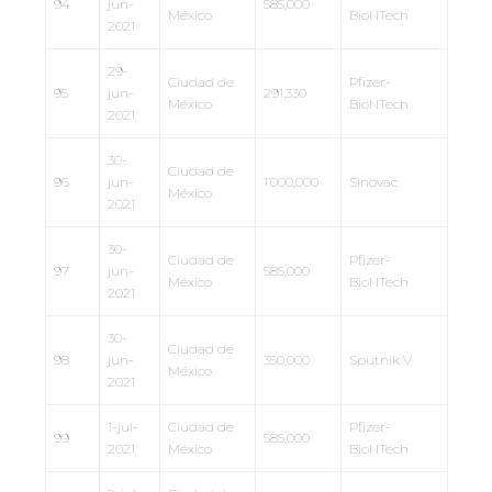
94
jun-
585,000
México
BioNTech
2021
29-
Ciudad de
Pfizer-
95
jun-
291,330
México
BioNTech
2021
30-
Ciudad de
96
jun-
1’000,000
Sinovac
México
2021
30-
Ciudad de
Pfizer-
97
jun-
585,000
México
BioNTech
2021
30-
Ciudad de
98
jun-
350,000
Sputnik V
México
2021
1-jul-
Ciudad de
Pfizer-
99
585,000
2021
México
BioNTech