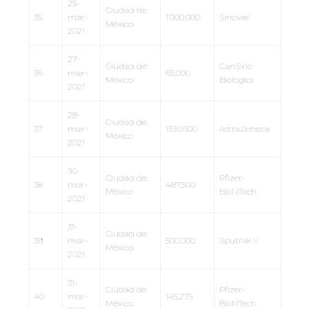
25-
Ciudad de
35
mar-
1’000,000
Sinovac
México
2021
27-
Ciudad de
CanSino
36
mar-
65,000
México
Biologics
2021
28-
Ciudad de
37
mar-
1’510,600
AstraZeneca
México
2021
30-
Ciudad de
Pfizer-
38
mar-
487,500
México
BioNTech
2021
31-
Ciudad de
39
mar-
500,000
Sputnik V
México
2021
31-
Ciudad de
Pfizer-
40
mar-
145,275
México
BioNTech