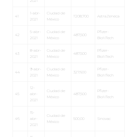
2021
1-abr-
Ciudad de
41
1’208,700
AstraZeneca
2021
México
5-abr-
Ciudad de
Pfizer-
42
487,500
2021
México
BioNTech
8-abr-
Ciudad de
Pfizer-
43
487,500
2021
México
BioNTech
9-abr-
Ciudad de
Pfizer-
44
327,600
2021
México
BioNTech
12-
Ciudad de
Pfizer-
45
abr-
487,500
México
BioNTech
2021
15-
Ciudad de
46
abr-
500,00
Sinovac
México
2021