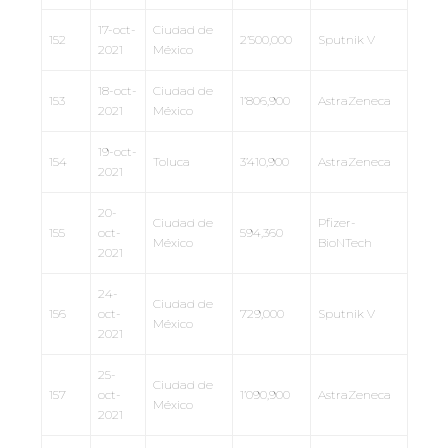
17-oct-
Ciudad de
152
2’500,000
Sputnik V
2021
México
18-oct-
Ciudad de
153
1’806,900
AstraZeneca
2021
México
19-oct-
154
Toluca
3’410,900
AstraZeneca
2021
20-
Ciudad de
Pfizer-
155
oct-
594,360
México
BioNTech
2021
24-
Ciudad de
156
oct-
729,000
Sputnik V
México
2021
25-
Ciudad de
157
oct-
1’090,900
AstraZeneca
México
2021