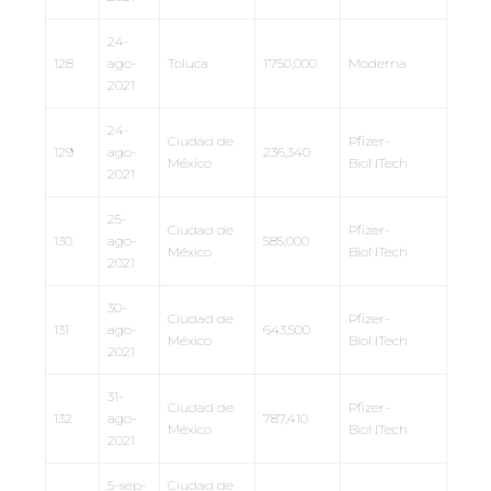
24-
128
ago-
Toluca
1’750,000
Moderna
2021
24-
Ciudad de
Pfizer-
129
ago-
236,340
México
BioNTech
2021
25-
Ciudad de
Pfizer-
130
ago-
585,000
México
BioNTech
2021
30-
Ciudad de
Pfizer-
131
ago-
643,500
México
BioNTech
2021
31-
Ciudad de
Pfizer-
132
ago-
787,410
México
BioNTech
2021
5-sep-
Ciudad de