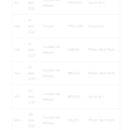
141
sep-
1’150,000
Sputnik V
México
2021
21-
142
sep-
Toluca
1’750, 000
Moderna
2021
21-
Ciudad de
143
sep-
228,150
Pfizer-BioNTech
México
2021
22-
Ciudad de
144
sep-
585,000
Pfizer-BioNTech
México
2021
26-
Ciudad de
145
sep-
900,000
Sputnik V
México
2021
28-
Ciudad de
146
sep-
551,070
Pfizer-BioNTech
México
2021