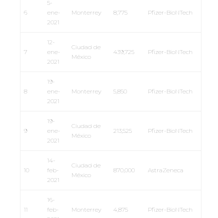
5-
6
ene-
Monterrey
8,775
Pfizer-BioNTech
2021
12-
Ciudad de
7
ene-
439,725
Pfizer-BioNTech
México
2021
19-
8
ene-
Monterrey
5,850
Pfizer-BioNTech
2021
19-
Ciudad de
9
ene-
213,525
Pfizer-BioNTech
México
2021
14-
Ciudad de
10
feb-
870,000
AstraZeneca
México
2021
16-
11
feb-
Monterrey
4,875
Pfizer-BioNTech