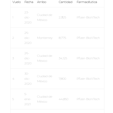
Vuelo
Fecha
Arribo
Cantidad
Farmacéutica
23-
Ciudad de
1
dic-
2,925
Pfizer-BioNTech
México
2020
26-
2
dic-
Monterrey
8,775
Pfizer-BioNTech
2020
26-
Ciudad de
3
dic-
34,125
Pfizer-BioNTech
México
2020
30-
Ciudad de
4
dic-
7,800
Pfizer-BioNTech
México
2020
5-
Ciudad de
5
ene-
44,850
Pfizer-BioNTech
México
2021