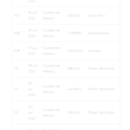
2021
15-jul-
Ciudad de
107
300,000
Sputnik V
2021
México
16-jul-
Ciudad de
108
1’148,900
AstraZeneca
2021
México
17-jul-
Ciudad de
109
1’000,000
Sinovac
2021
México
19-jul-
Ciudad de
110
585,000
Pfizer-BioNTech
2021
México
20-
Ciudad de
111
jul-
446,940
Pfizer-BioNTech
México
2021
20-
Ciudad de
112
jul-
106,470
Pfizer-BioNTech
México
2021