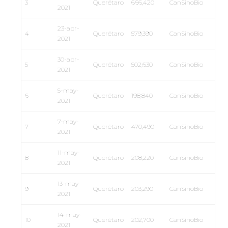
3
Querétaro
666,420
CanSinoBio
2021
23-abr-
4
Querétaro
579,390
CanSinoBio
2021
30-abr-
5
Querétaro
502,630
CanSinoBio
2021
5-may-
6
Querétaro
198,840
CanSinoBio
2021
7-may-
7
Querétaro
470,490
CanSinoBio
2021
11-may-
8
Querétaro
208,220
CanSinoBio
2021
13-may-
9
Querétaro
203,290
CanSinoBio
2021
14-may-
10
Querétaro
202,700
CanSinoBio
2021