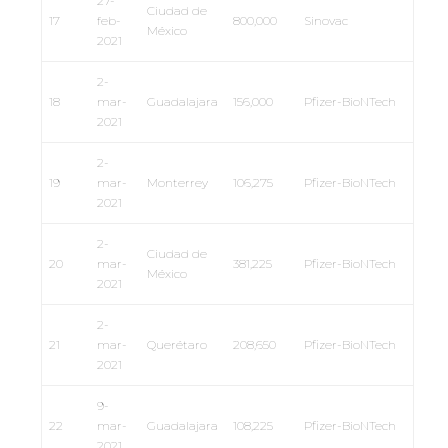
27-
Ciudad de
17
feb-
800,000
Sinovac
México
2021
2-
18
mar-
Guadalajara
156,000
Pfizer-BioNTech
2021
2-
19
mar-
Monterrey
106,275
Pfizer-BioNTech
2021
2-
Ciudad de
20
mar-
381,225
Pfizer-BioNTech
México
2021
2-
21
mar-
Querétaro
208,650
Pfizer-BioNTech
2021
9-
22
mar-
Guadalajara
108,225
Pfizer-BioNTech
2021