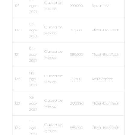
Ciudad de
119
ago-
100,000
Sputnik V
México
2021
03-
Ciudad de
120
ago-
313,560
Pfizer-BioNTech
México
2021
04-
Ciudad de
121
ago-
585,000
Pfizer-BioNTech
México
2021
08-
Ciudad de
122
ago-
115,700
AstraZeneca
México
2021
10-
Ciudad de
123
ago-
288,990
Pfizer-BioNTech
México
2021
11-
Ciudad de
124
ago-
585,000
Pfizer-BioNTech
México
2021