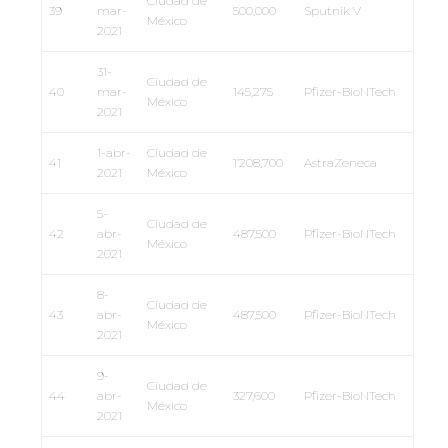
Ciudad de
39
mar-
500,000
Sputnik V
México
2021
31-
Ciudad de
40
mar-
145,275
Pfizer-BioNTech
México
2021
1-abr-
Ciudad de
41
1’208,700
AstraZeneca
2021
México
5-
Ciudad de
42
abr-
487,500
Pfizer-BioNTech
México
2021
8-
Ciudad de
43
abr-
487,500
Pfizer-BioNTech
México
2021
9-
Ciudad de
44
abr-
327,600
Pfizer-BioNTech
México
2021