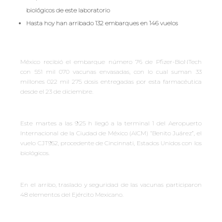
biológicos de este laboratorio
Hasta hoy han arribado 132 embarques en 146 vuelos
México recibió el embarque número 76 de Pfizer-BioNTech
con 551 mil 070 vacunas envasadas, con lo cual suman 33
millones 022 mil 275 dosis entregadas por esta farmacéutica
desde el 23 de diciembre.
Este martes a las 9:25 h llegó a la terminal 1 del Aeropuerto
Internacional de la Ciudad de México (AICM) “Benito Juárez”, el
vuelo CJT952, procedente de Cincinnati, Estados Unidos con los
biológicos.
En el arribo, traslado y seguridad de las vacunas participaron
48 elementos del Ejército Mexicano.