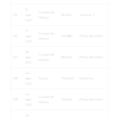
15-
Ciudad de
125
ago-
150,000
Sputnik V
México
2021
17-
Ciudad de
126
ago-
226,980
Pfizer-BioNTech
México
2021
18-
Ciudad de
127
ago-
585,000
Pfizer-BioNTech
México
2021
24-
128
ago-
Toluca
1’750,000
Moderna
2021
24-
Ciudad de
129
ago-
236,340
Pfizer-BioNTech
México
2021
25-