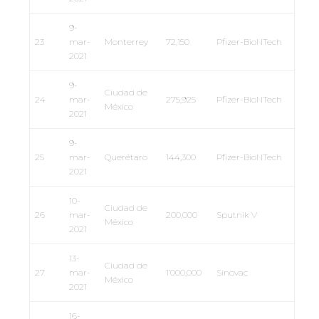
9-
23
mar-
Monterrey
72,150
Pfizer-BioNTech
2021
9-
Ciudad de
24
mar-
275,925
Pfizer-BioNTech
México
2021
9-
25
mar-
Querétaro
144,300
Pfizer-BioNTech
2021
10-
Ciudad de
26
mar-
200,000
Sputnik V
México
2021
13-
Ciudad de
27
mar-
1’000,000
Sinovac
México
2021
16-