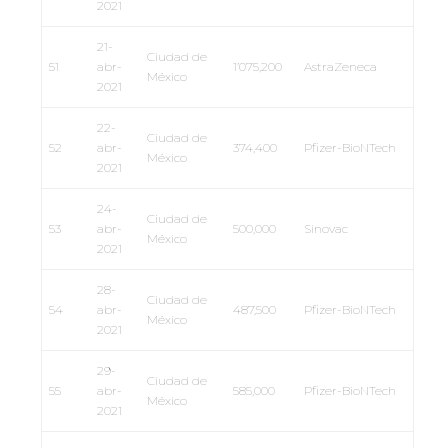
2021
21-
Ciudad de
51
abr-
1’075,200
AstraZeneca
México
2021
22-
Ciudad de
52
abr-
374,400
Pfizer-BioNTech
México
2021
24-
Ciudad de
53
abr-
500,000
Sinovac
México
2021
28-
Ciudad de
54
abr-
487,500
Pfizer-BioNTech
México
2021
29-
Ciudad de
55
abr-
585,000
Pfizer-BioNTech
México
2021