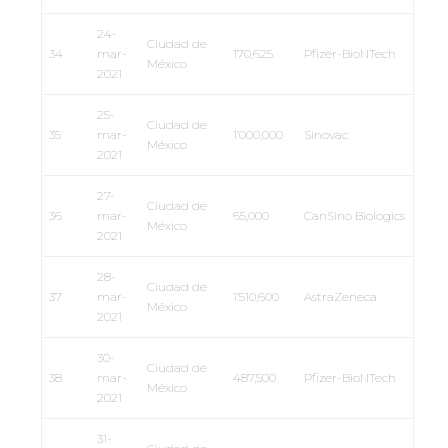
24-
Ciudad de
34
mar-
170,625
Pfizer-BioNTech
México
2021
25-
Ciudad de
35
mar-
1’000,000
Sinovac
México
2021
27-
Ciudad de
36
mar-
65,000
CanSino Biologics
México
2021
28-
Ciudad de
37
mar-
1’510,600
AstraZeneca
México
2021
30-
Ciudad de
38
mar-
487,500
Pfizer-BioNTech
México
2021
31-