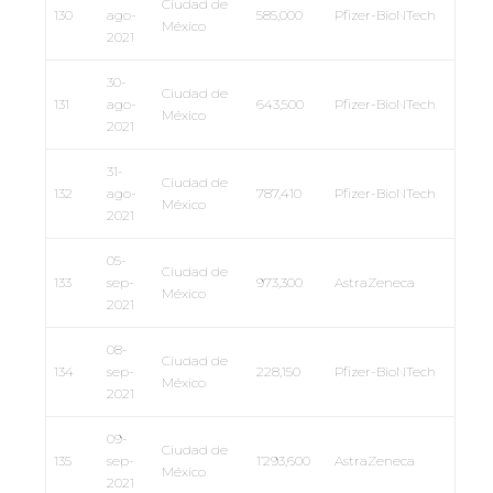
Ciudad de
130
ago-
585,000
Pfizer-BioNTech
México
2021
30-
Ciudad de
131
ago-
643,500
Pfizer-BioNTech
México
2021
31-
Ciudad de
132
ago-
787,410
Pfizer-BioNTech
México
2021
05-
Ciudad de
133
sep-
973,300
AstraZeneca
México
2021
08-
Ciudad de
134
sep-
228,150
Pfizer-BioNTech
México
2021
09-
Ciudad de
135
sep-
1’293,600
AstraZeneca
México
2021