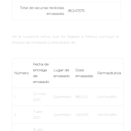
Total de vacunas recibidas
85
’
247,575
envasadas
De la sustancia activa que ha llegado a México, concluyó el
proceso de envasado y etiquetado de:
Fecha de
entrega
Lugar de
Dosis
Número
Farmacéutica
de
envasado
envasadas
envasado
22-mar-
1
Querétaro
955,720
CanSinoBio
2021
7-abr-
2
Querétaro
432,260
CanSinoBio
2021
15-abr-