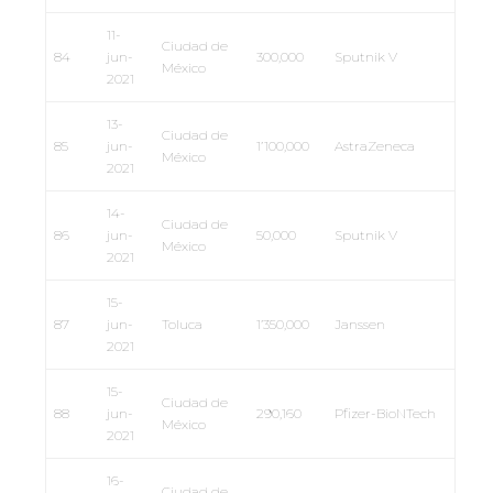
11-
Ciudad de
84
jun-
300,000
Sputnik V
México
2021
13-
Ciudad de
85
jun-
1’100,000
AstraZeneca
México
2021
14-
Ciudad de
86
jun-
50,000
Sputnik V
México
2021
15-
87
jun-
Toluca
1’350,000
Janssen
2021
15-
Ciudad de
88
jun-
290,160
Pfizer-BioNTech
México
2021
16-
Ciudad de