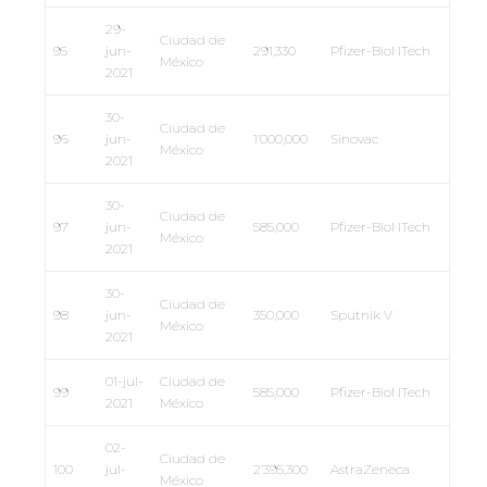
29-
Ciudad de
95
jun-
291,330
Pfizer-BioNTech
México
2021
30-
Ciudad de
96
jun-
1’000,000
Sinovac
México
2021
30-
Ciudad de
97
jun-
585,000
Pfizer-BioNTech
México
2021
30-
Ciudad de
98
jun-
350,000
Sputnik V
México
2021
01-jul-
Ciudad de
99
585,000
Pfizer-BioNTech
2021
México
02-
Ciudad de
100
jul-
2’395,300
AstraZeneca
México