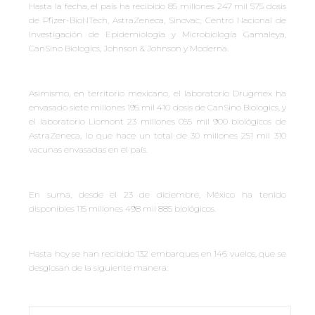
Hasta la fecha, el país ha recibido 85 millones 247 mil 575 dosis
de Pfizer-BioNTech, AstraZeneca, Sinovac, Centro Nacional de
Investigación de Epidemiología y Microbiología Gamaleya,
CanSino Biologics, Johnson & Johnson y Moderna.
Asimismo, en territorio mexicano, el laboratorio Drugmex ha
envasado siete millones 195 mil 410 dosis de CanSino Biologics, y
el laboratorio Liomont 23 millones 055 mil 900 biológicos de
AstraZeneca, lo que hace un total de 30 millones 251 mil 310
vacunas envasadas en el país.
En suma, desde el 23 de diciembre, México ha tenido
disponibles 115 millones 498 mil 885 biológicos.
Hasta hoy se han recibido 132 embarques en 146 vuelos, que se
desglosan de la siguiente manera: