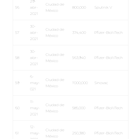
29-
Ciudad de
56
abr-
800,000
Sputnik V
México
2021
30-
Ciudad de
57
abr-
374,400
Pfizer-BioNTech
México
2021
30-
Ciudad de
58
abr-
563,940
Pfizer-BioNTech
México
2021
6-
Ciudad de
59
may-
1’000,000
Sinovac
México
021
11-
Ciudad de
60
may-
585,000
Pfizer-BioNTech
México
2021
12-
Ciudad de
61
may-
250,380
Pfizer-BioNTech
México