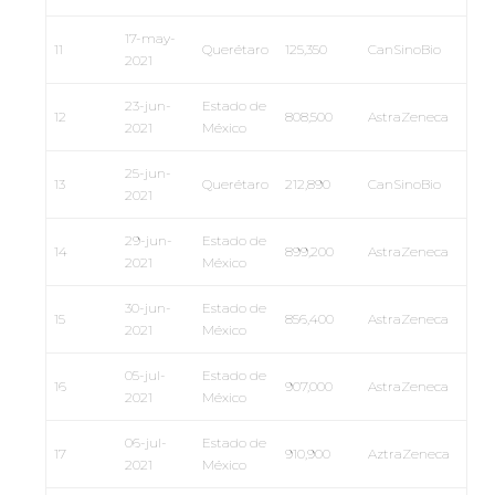
17-may-
11
Querétaro
125,350
CanSinoBio
2021
23-jun-
Estado de
12
808,500
AstraZeneca
2021
México
25-jun-
13
Querétaro
212,890
CanSinoBio
2021
29-jun-
Estado de
14
899,200
AstraZeneca
2021
México
30-jun-
Estado de
15
856,400
AstraZeneca
2021
México
05-jul-
Estado de
16
907,000
AstraZeneca
2021
México
06-jul-
Estado de
17
910,900
AztraZeneca
2021
México