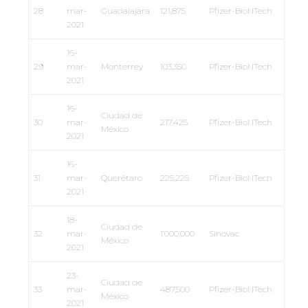
28
mar-
Guadalajara
121,875
Pfizer-BioNTech
2021
16-
29
mar-
Monterrey
103,350
Pfizer-BioNTech
2021
16-
Ciudad de
30
mar-
217,425
Pfizer-BioNTech
México
2021
16-
31
mar-
Querétaro
225,225
Pfizer-BioNTech
2021
18-
Ciudad de
32
mar-
1’000,000
Sinovac
México
2021
23-
Ciudad de
33
mar-
487,500
Pfizer-BioNTech
México
2021