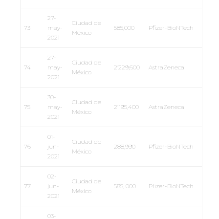
27-
Ciudad de
73
may-
585,000
Pfizer-BioNTech
México
2021
27-
Ciudad de
74
may-
2’229,600
AstraZeneca
México
2021
30-
Ciudad de
75
may-
2’195,400
AstraZeneca
México
2021
01-
Ciudad de
76
jun-
288,990
Pfizer-BioNTech
México
2021
02-
Ciudad de
77
jun-
585, 000
Pfizer-BioNTech
México
2021
03-