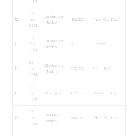
2021
16-
Ciudad de
12
feb-
486,525
Pfizer-BioNTech
México
2021
20-
Ciudad de
13
feb-
200,000
Sinovac
México
2021
22-
Ciudad de
14
feb-
200,000
Sputnik V
México
2021
23-
15
feb-
Monterrey
125,775
Pfizer-BioNTech
2021
23-
Ciudad de
16
feb-
386,100
Pfizer-BioNTech
México
2021