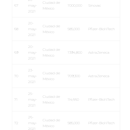
Ciudad de
67
may-
1’000,000
Sinovac
México
2021
20-
Ciudad de
68
may-
585,000
Pfizer-BioNTech
México
2021
20-
Ciudad de
69
may-
1’394,800
AstraZeneca
México
2021
23-
Ciudad de
70
may-
709,300
AstraZeneca
México
2021
25-
Ciudad de
71
may-
114,660
Pfizer-BioNTech
México
2021
26-
Ciudad de
72
may-
585,000
Pfizer-BioNTech
México
2021