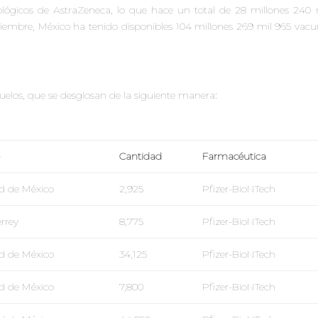
ológicos de AstraZeneca, lo que hace un total de 28 millones 240 
ciembre, México ha tenido disponibles 104 millones 269 mil 965 vac
vuelos, que se desglosan de la siguiente manera
:
Cantidad
Farmacéutica
d de México
2,925
Pfizer-BioNTech
rrey
8,775
Pfizer-BioNTech
d de México
34,125
Pfizer-BioNTech
d de México
7,800
Pfizer-BioNTech