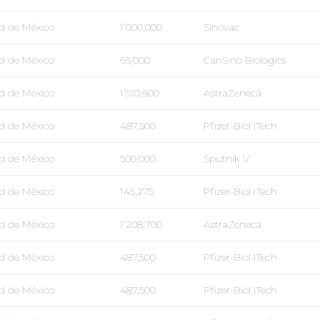
d de México
1’000,000
Sinovac
d de México
65,000
CanSino Biologics
d de México
1’510,600
AstraZeneca
d de México
487,500
Pfizer-BioNTech
d de México
500,000
Sputnik V
d de México
145,275
Pfizer-BioNTech
d de México
1’208,700
AstraZeneca
d de México
487,500
Pfizer-BioNTech
d de México
487,500
Pfizer-BioNTech