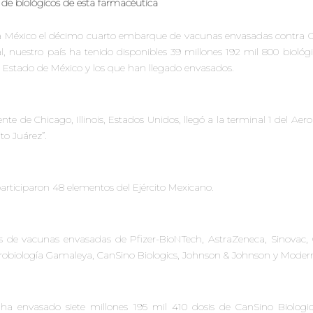
s de biológicos de esta farmacéutica
ó a México el décimo cuarto embarque de vacunas envasadas contra 
l, nuestro país ha tenido disponibles 39 millones 192 mil 800 biológ
l Estado de México y los que han llegado envasados.
nte de Chicago, Illinois, Estados Unidos, llegó a la terminal 1 del Aer
to Juárez”.
participaron 48 elementos del Ejército Mexicano.
is de vacunas envasadas de Pfizer-BioNTech, AstraZeneca, Sinovac,
crobiología Gamaleya, CanSino Biologics, Johnson & Johnson y Moder
 ha envasado siete millones 195 mil 410 dosis de CanSino Biologic