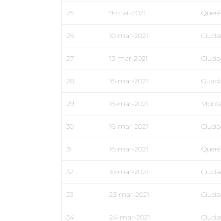
25
9-mar-2021
Queré
26
10-mar-2021
Ciuda
27
13-mar-2021
Ciuda
28
16-mar-2021
Guada
29
16-mar-2021
Monte
30
16-mar-2021
Ciuda
31
16-mar-2021
Queré
32
18-mar-2021
Ciuda
33
23-mar-2021
Ciuda
34
24-mar-2021
Ciuda