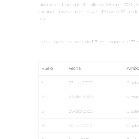
laboratorio Liomont 21 millones 044 mil 700 bi
vacunas envasadas en el país. Desde el 23 de di
total.
Hasta hoy se han recibido 119
embarques en
133 
Vuelo
Fecha
Arribo
1
23-dic-2020
Ciuda
2
26-dic-2020
Monte
3
26-dic-2020
Ciuda
4
30-dic-2020
Ciuda