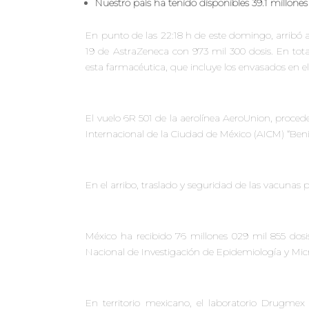
Nuestro país ha tenido disponibles 39.1 millone
En punto de las 22:18 h de este domingo, arrib
19 de AstraZeneca con 973 mil 300 dosis. En tota
esta farmacéutica, que incluye los envasados en e
El vuelo 6R 501 de la aerolínea AeroUnion, procede
Internacional de la Ciudad de México (AICM) “Beni
En el arribo, traslado y seguridad de las vacunas 
México ha recibido 76 millones 029 mil 855 dos
Nacional de Investigación de Epidemiología y Mi
En territorio mexicano, el laboratorio Drugmex