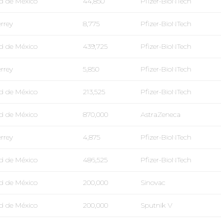
d de México
44,850
Pfizer-BioNTech
rrey
8,775
Pfizer-BioNTech
d de México
439,725
Pfizer-BioNTech
rrey
5,850
Pfizer-BioNTech
d de México
213,525
Pfizer-BioNTech
d de México
870,000
AstraZeneca
rrey
4,875
Pfizer-BioNTech
d de México
486,525
Pfizer-BioNTech
d de México
200,000
Sinovac
d de México
200,000
Sputnik V