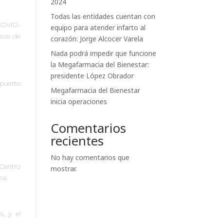
2024
Todas las entidades cuentan con
COVID-
equipo para atender infarto al
icos de
corazón: Jorge Alcocer Varela
Nada podrá impedir que funcione
la Megafarmacia del Bienestar:
presidente López Obrador
opuerto
Megafarmacia del Bienestar
inicia operaciones
Comentarios
recientes
No hay comentarios que
 Centro
mostrar.
na.
s, y el