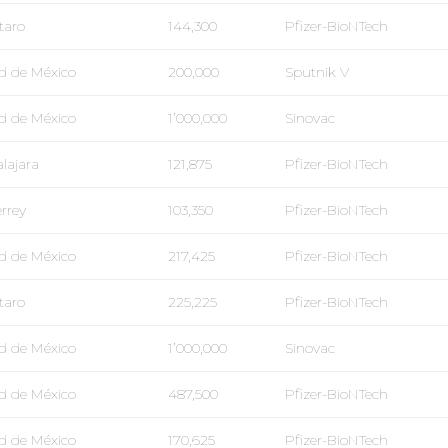
taro
144,300
Pfizer-BioNTech
d de México
200,000
Sputnik V
d de México
1’000,000
Sinovac
lajara
121,875
Pfizer-BioNTech
rrey
103,350
Pfizer-BioNTech
d de México
217,425
Pfizer-BioNTech
taro
225,225
Pfizer-BioNTech
d de México
1’000,000
Sinovac
d de México
487,500
Pfizer-BioNTech
d de México
170,625
Pfizer-BioNTech