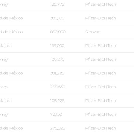
rrey
125,775
Pfizer-BioNTech
d de México
386,100
Pfizer-BioNTech
d de México
800,000
Sinovac
lajara
156,000
Pfizer-BioNTech
rrey
106,275
Pfizer-BioNTech
d de México
381,225
Pfizer-BioNTech
taro
208,650
Pfizer-BioNTech
lajara
108,225
Pfizer-BioNTech
rrey
72,150
Pfizer-BioNTech
d de México
275,925
Pfizer-BioNTech