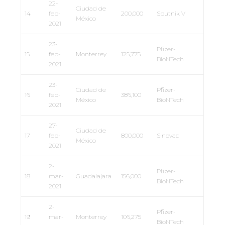
22-
Ciudad de
14
feb-
200,000
Sputnik V
México
2021
23-
Pfizer-
15
feb-
Monterrey
125,775
BioNTech
2021
23-
Ciudad de
Pfizer-
16
feb-
386,100
México
BioNTech
2021
27-
Ciudad de
17
feb-
800,000
Sinovac
México
2021
2-
Pfizer-
18
mar-
Guadalajara
156,000
BioNTech
2021
2-
Pfizer-
19
mar-
Monterrey
106,275
BioNTech