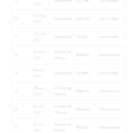
9
Querétaro
203,290
CanSinoBio
2021
14-may-
10
Querétaro
202,700
CanSinoBio
2021
17-may-
11
Querétaro
125,350
CanSinoBio
2021
23-jun-
Estado de
12
808,500
AstraZeneca
2021
México
25-jun-
13
Querétaro
212,890
CanSinoBio
2021
29-jun-
Estado de
14
899,200
AstraZeneca
2021
México
30-jun-
Estado de
15
856,400
AstraZeneca
2021
México
05-jul-
Estado de
16
907,000
AstraZeneca
2021
México