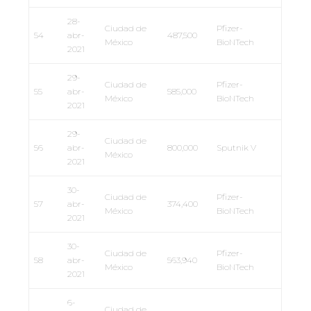
28-
Ciudad de
Pfizer-
54
abr-
487,500
México
BioNTech
2021
29-
Ciudad de
Pfizer-
55
abr-
585,000
México
BioNTech
2021
29-
Ciudad de
56
abr-
800,000
Sputnik V
México
2021
30-
Ciudad de
Pfizer-
57
abr-
374,400
México
BioNTech
2021
30-
Ciudad de
Pfizer-
58
abr-
563,940
México
BioNTech
2021
6-
Ciudad de