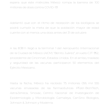
espera que este miércoles México rompa la barrera de 100
millones de dosis contra COVID-19.
Adelantó que con el ritmo de recepción de los biológicos se
podrá cumplir la meta de que la población mayor de edad
cuente con al menos una dosis antes del 31 de octubre.
A las 8:38 h llegó a la terminal 1 del Aeropuerto Internacional
de la Ciudad de México (AICM) “Benito Juárez”, el vuelo CJT 952,
procedente de Cincinnati, Estados Unidos. En el arribo, traslado
y seguridad de las vacunas participaron 50 elementos del
Ejército Mexicano.
Hasta la fecha, México ha recibido 75 millones 056 mil 555
vacunas envasadas de las farmacéuticas Pfizer-BioNTech,
AstraZeneca, Sinovac, Centro Nacional de Investigación de
Epidemiología y Microbiología Gamaleya, CanSino Biologics,
Johnson & Johnson y Moderna.