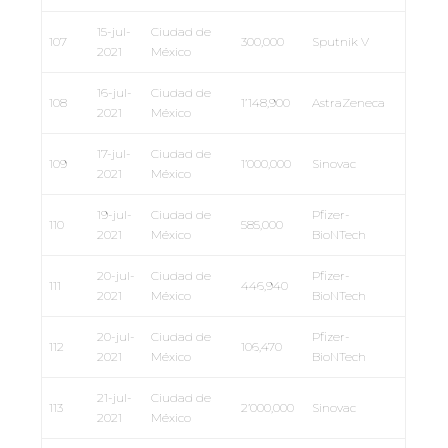
15-jul-
Ciudad de
107
300,000
Sputnik V
2021
México
16-jul-
Ciudad de
108
1’148,900
AstraZeneca
2021
México
17-jul-
Ciudad de
109
1’000,000
Sinovac
2021
México
19-jul-
Ciudad de
Pfizer-
110
585,000
2021
México
BioNTech
20-jul-
Ciudad de
Pfizer-
111
446,940
2021
México
BioNTech
20-jul-
Ciudad de
Pfizer-
112
106,470
2021
México
BioNTech
21-jul-
Ciudad de
113
2’000,000
Sinovac
2021
México