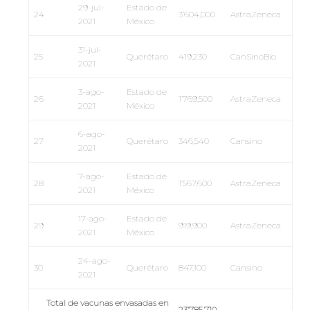
29-jul-
Estado de
24
3’604,000
AstraZeneca
2021
México
31-jul-
25
Querétaro
419,230
CanSinoBio
2021
3-ago-
Estado de
26
1’769,500
AstraZeneca
2021
México
6-ago-
27
Querétaro
346,540
Cansino
2021
7-ago-
Estado de
28
1’567,600
AstraZeneca
2021
México
17-ago-
Estado de
29
919,900
AstraZeneca
2021
México
24-ago-
30
Querétaro
847,100
Cansino
2021
Total de vacunas envasadas en
23’785
,710