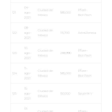
04-
Ciudad de
Pfizer-
121
ago-
585,000
México
BioNTech
2021
08-
Ciudad de
122
ago-
115,700
AstraZeneca
México
2021
10-
Ciudad de
Pfizer-
123
ago-
288,990
México
BioNTech
2021
11-
Ciudad de
Pfizer-
124
ago-
585,000
México
BioNTech
2021
15-
Ciudad de
125
ago-
150,000
Sputnik V
México
2021
17-
Ciudad de
Pfizer-