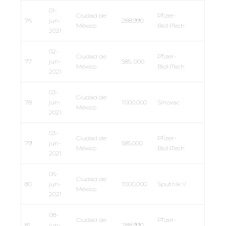
01-
Ciudad de
Pfizer-
76
jun-
288,990
México
BioNTech
2021
02-
Ciudad de
Pfizer-
77
jun-
585, 000
México
BioNTech
2021
03-
Ciudad de
78
jun-
1’000,000
Sinovac
México
2021
03-
Ciudad de
Pfizer-
79
jun-
585,000
México
BioNTech
2021
06-
Ciudad de
80
jun-
1’000,000
Sputnik V
México
2021
08-
Ciudad de
Pfizer-
81
jun-
288,990