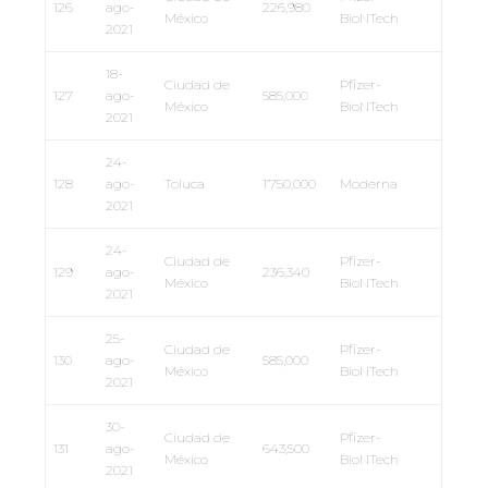
126
ago-
226,980
México
BioNTech
2021
18-
Ciudad de
Pfizer-
127
ago-
585,000
México
BioNTech
2021
24-
128
ago-
Toluca
1’750,000
Moderna
2021
24-
Ciudad de
Pfizer-
129
ago-
236,340
México
BioNTech
2021
25-
Ciudad de
Pfizer-
130
ago-
585,000
México
BioNTech
2021
30-
Ciudad de
Pfizer-
131
ago-
643,500
México
BioNTech
2021