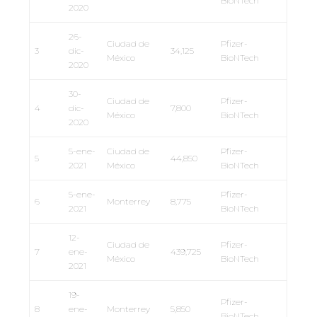
BioNTech
2020
26-
Ciudad de
Pfizer-
3
dic-
34,125
México
BioNTech
2020
30-
Ciudad de
Pfizer-
4
dic-
7,800
México
BioNTech
2020
5-ene-
Ciudad de
Pfizer-
5
44,850
2021
México
BioNTech
5-ene-
Pfizer-
6
Monterrey
8,775
2021
BioNTech
12-
Ciudad de
Pfizer-
7
ene-
439,725
México
BioNTech
2021
19-
Pfizer-
8
ene-
Monterrey
5,850
BioNTech