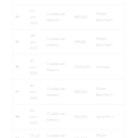
24-
Ciudad de
Pfizer-
94
jun-
585,000
México
BioNTech
2021
29-
Ciudad de
Pfizer-
95
jun-
291,330
México
BioNTech
2021
30-
Ciudad de
96
jun-
1’000,000
Sinovac
México
2021
30-
Ciudad de
Pfizer-
97
jun-
585,000
México
BioNTech
2021
30-
Ciudad de
98
jun-
350,000
Sputnik V
México
2021
01-jul-
Ciudad de
Pfizer-