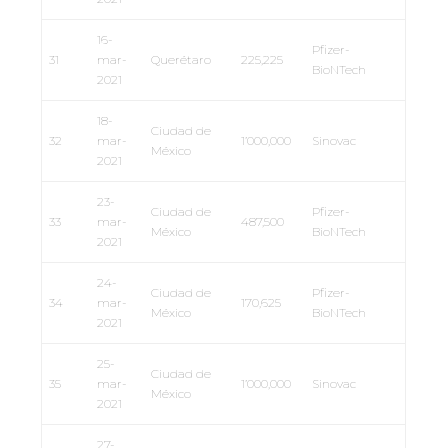
16-
Pfizer-
31
mar-
Querétaro
225,225
BioNTech
2021
18-
Ciudad de
32
mar-
1’000,000
Sinovac
México
2021
23-
Ciudad de
Pfizer-
33
mar-
487,500
México
BioNTech
2021
24-
Ciudad de
Pfizer-
34
mar-
170,625
México
BioNTech
2021
25-
Ciudad de
35
mar-
1’000,000
Sinovac
México
2021
27-