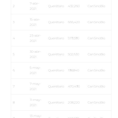
7-abr-
2
Querétaro
432,260
CanSinoBio
2021
15-abr-
3
Querétaro
666,420
CanSinoBio
2021
23-abr-
4
Querétaro
579,390
CanSinoBio
2021
30-abr-
5
Querétaro
502,630
CanSinoBio
2021
5-may-
6
Querétaro
198,840
CanSinoBio
2021
7-may-
7
Querétaro
470,490
CanSinoBio
2021
11-may-
8
Querétaro
208,220
CanSinoBio
2021
13-may-