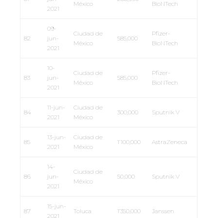
México
BioNTech
2021
09-
Ciudad de
Pfizer-
82
jun-
585,000
México
BioNTech
2021
10-
Ciudad de
Pfizer-
83
jun-
585,000
México
BioNTech
2021
11-jun-
Ciudad de
84
300,000
Sputnik V
2021
México
13-jun-
Ciudad de
85
1’100,000
AstraZeneca
2021
México
14-
Ciudad de
86
jun-
50,000
Sputnik V
México
2021
15-jun-
87
Toluca
1’350,000
Janssen
2021