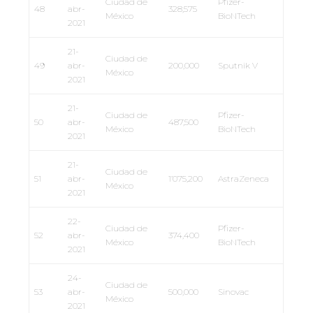
Ciudad de
Pfizer-
48
abr-
328,575
México
BioNTech
2021
21-
Ciudad de
49
abr-
200,000
Sputnik V
México
2021
21-
Ciudad de
Pfizer-
50
abr-
487,500
México
BioNTech
2021
21-
Ciudad de
51
abr-
1’075,200
AstraZeneca
México
2021
22-
Ciudad de
Pfizer-
52
abr-
374,400
México
BioNTech
2021
24-
Ciudad de
53
abr-
500,000
Sinovac
México
2021