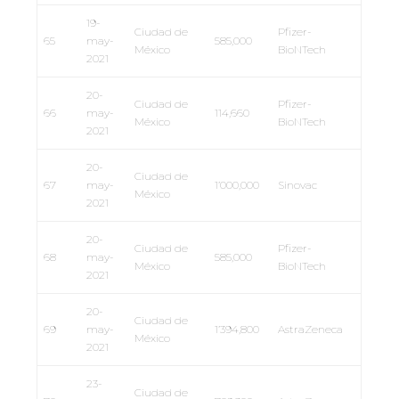
19-
Ciudad de
Pfizer-
65
may-
585,000
México
BioNTech
2021
20-
Ciudad de
Pfizer-
66
may-
114,660
México
BioNTech
2021
20-
Ciudad de
67
may-
1’000,000
Sinovac
México
2021
20-
Ciudad de
Pfizer-
68
may-
585,000
México
BioNTech
2021
20-
Ciudad de
69
may-
1’394,800
AstraZeneca
México
2021
23-
Ciudad de