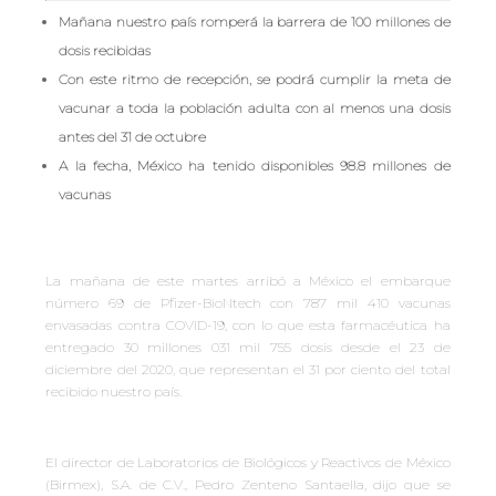
Mañana nuestro país romperá la barrera de 100 millones de
dosis recibidas
Con este ritmo de recepción, se podrá cumplir la meta de
vacunar a toda la población adulta con al menos una dosis
antes del 31 de octubre
A la fecha, México ha tenido disponibles 98.8 millones de
vacunas
La mañana de este martes arribó a México el embarque
número 69 de Pfizer-BioNtech con 787 mil 410 vacunas
envasadas contra COVID-19, con lo que esta farmacéutica ha
entregado 30 millones 031 mil 755 dosis desde el 23 de
diciembre del 2020, que representan el 31 por ciento del total
recibido nuestro país.
El director de Laboratorios de Biológicos y Reactivos de México
(Birmex), S.A. de C.V., Pedro Zenteno Santaella, dijo que se