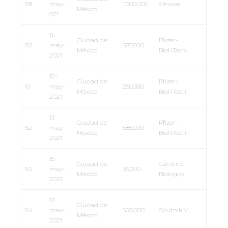
59
may-
1’000,000
Sinovac
México
021
11-
Ciudad de
Pfizer-
60
may-
585,000
México
BioNTech
2021
12-
Ciudad de
Pfizer-
61
may-
250,380
México
BioNTech
2021
13-
Ciudad de
Pfizer-
62
may-
585,000
México
BioNTech
2021
15-
Ciudad de
CanSino
63
may-
35,000
México
Biologics
2021
17-
Ciudad de
64
may-
500,000
Sputnik V
México
2021