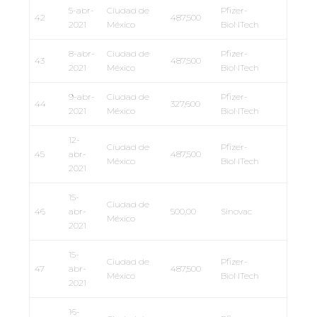
5-abr-
Ciudad de
Pfizer-
42
487,500
2021
México
BioNTech
8-abr-
Ciudad de
Pfizer-
43
487,500
2021
México
BioNTech
9-abr-
Ciudad de
Pfizer-
44
327,600
2021
México
BioNTech
12-
Ciudad de
Pfizer-
45
abr-
487,500
México
BioNTech
2021
15-
Ciudad de
46
abr-
500,00
Sinovac
México
2021
15-
Ciudad de
Pfizer-
47
abr-
487,500
México
BioNTech
2021
16-