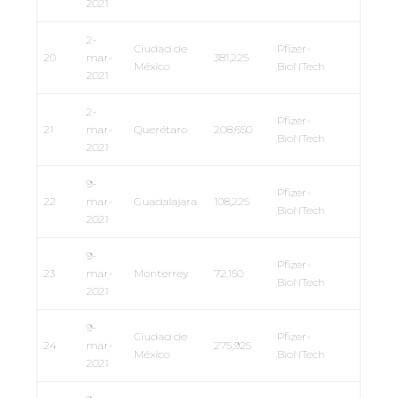
2021
2-
Ciudad de
Pfizer-
20
mar-
381,225
México
BioNTech
2021
2-
Pfizer-
21
mar-
Querétaro
208,650
BioNTech
2021
9-
Pfizer-
22
mar-
Guadalajara
108,225
BioNTech
2021
9-
Pfizer-
23
mar-
Monterrey
72,150
BioNTech
2021
9-
Ciudad de
Pfizer-
24
mar-
275,925
México
BioNTech
2021