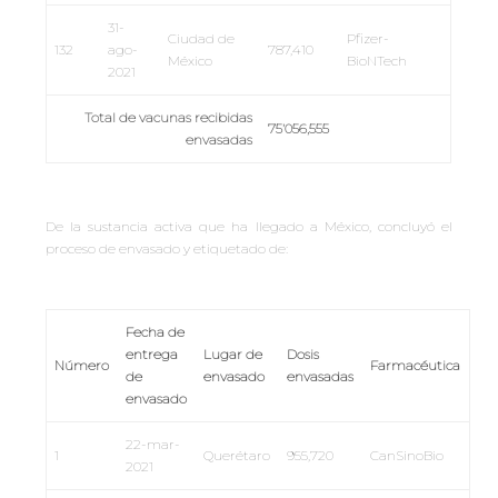
31-
Ciudad de
Pfizer-
132
ago-
787,410
México
BioNTech
2021
Total de vacunas recibidas
75’056,555
envasadas
De la sustancia activa que ha llegado a México, concluyó el
proceso de envasado y etiquetado de:
Fecha de
entrega
Lugar de
Dosis
Número
Farmacéutica
de
envasado
envasadas
envasado
22-mar-
1
Querétaro
955,720
CanSinoBio
2021