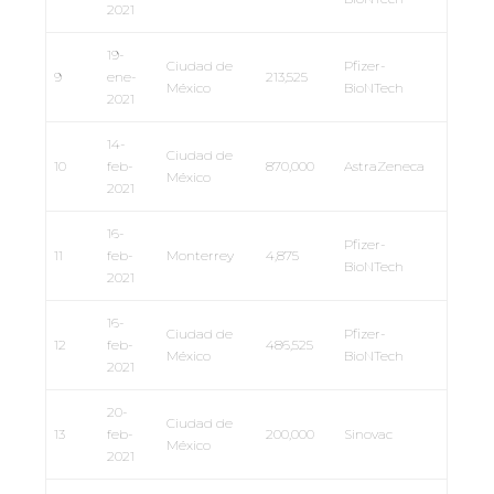
2021
19-
Ciudad de
Pfizer-
9
ene-
213,525
México
BioNTech
2021
14-
Ciudad de
10
feb-
870,000
AstraZeneca
México
2021
16-
Pfizer-
11
feb-
Monterrey
4,875
BioNTech
2021
16-
Ciudad de
Pfizer-
12
feb-
486,525
México
BioNTech
2021
20-
Ciudad de
13
feb-
200,000
Sinovac
México
2021