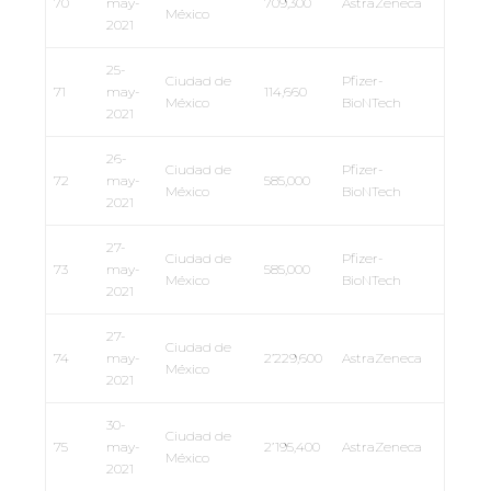
70
may-
709,300
AstraZeneca
México
2021
25-
Ciudad de
Pfizer-
71
may-
114,660
México
BioNTech
2021
26-
Ciudad de
Pfizer-
72
may-
585,000
México
BioNTech
2021
27-
Ciudad de
Pfizer-
73
may-
585,000
México
BioNTech
2021
27-
Ciudad de
74
may-
2’229,600
AstraZeneca
México
2021
30-
Ciudad de
75
may-
2’195,400
AstraZeneca
México
2021