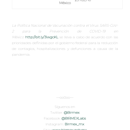
México
La Política Nacional de Vacunación contra el Virus SARS-CoV-
2 para la Prevención de COVID-19 en
México
http://bit.ly/3lwgcKL
se lleva a cabo de acuerdo con las
prioridades definidas por el gobierno federal para la reducción
de contagios, hospitalizaciones y defunciones a causa de la
pandemia.
—oo0oo—
Síguenos en
Twitter:
@Birmex
Facebook:
@BIRMEXLabs
Instagram:
Birmex_mx
Sitio:
www.birmex.gob.mx