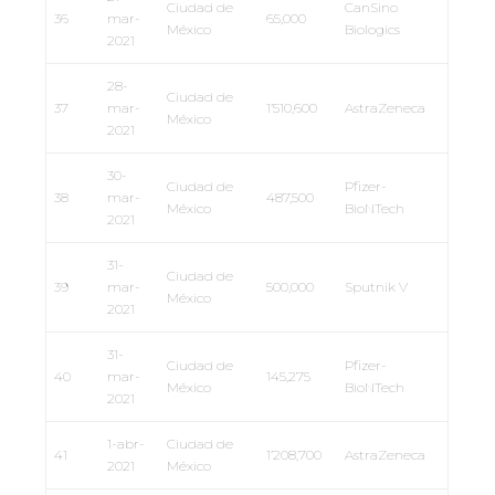
Ciudad de
CanSino
36
mar-
65,000
México
Biologics
2021
28-
Ciudad de
37
mar-
1’510,600
AstraZeneca
México
2021
30-
Ciudad de
Pfizer-
38
mar-
487,500
México
BioNTech
2021
31-
Ciudad de
39
mar-
500,000
Sputnik V
México
2021
31-
Ciudad de
Pfizer-
40
mar-
145,275
México
BioNTech
2021
1-abr-
Ciudad de
41
1’208,700
AstraZeneca
2021
México