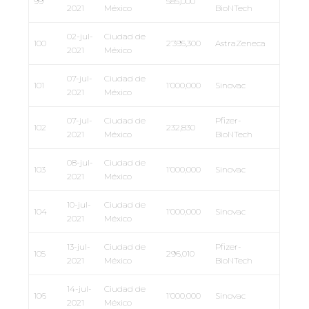
99
585,000
2021
México
BioNTech
02-jul-
Ciudad de
100
2’395,300
AstraZeneca
2021
México
07-jul-
Ciudad de
101
1’000,000
Sinovac
2021
México
07-jul-
Ciudad de
Pfizer-
102
232,830
2021
México
BioNTech
08-jul-
Ciudad de
103
1’000,000
Sinovac
2021
México
10-jul-
Ciudad de
104
1’000,000
Sinovac
2021
México
13-jul-
Ciudad de
Pfizer-
105
296,010
2021
México
BioNTech
14-jul-
Ciudad de
106
1’000,000
Sinovac
2021
México