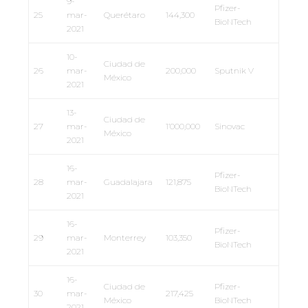
9-
Pfizer-
25
mar-
Querétaro
144,300
BioNTech
2021
10-
Ciudad de
26
mar-
200,000
Sputnik V
México
2021
13-
Ciudad de
27
mar-
1’000,000
Sinovac
México
2021
16-
Pfizer-
28
mar-
Guadalajara
121,875
BioNTech
2021
16-
Pfizer-
29
mar-
Monterrey
103,350
BioNTech
2021
16-
Ciudad de
Pfizer-
30
mar-
217,425
México
BioNTech
2021