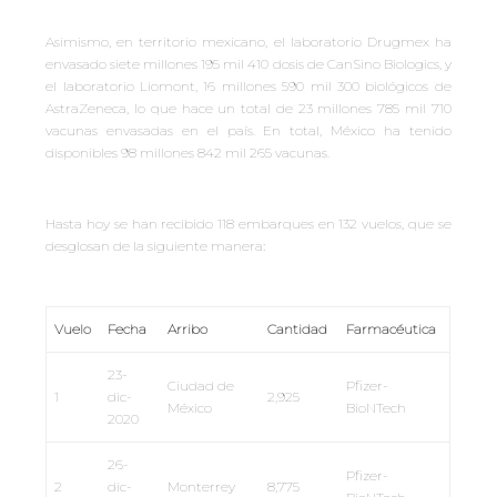
Asimismo, en territorio mexicano, el laboratorio Drugmex ha
envasado siete millones 195 mil 410 dosis de CanSino Biologics, y
el laboratorio Liomont, 16 millones 590 mil 300 biológicos de
AstraZeneca, lo que hace un total de 23 millones 785 mil 710
vacunas envasadas en el país. En total, México ha tenido
disponibles 98 millones 842 mil 265 vacunas.
Hasta hoy se han recibido 118
embarques en
132 vuelos, que se
desglosan de la siguiente manera
:
Vuelo
Fecha
Arribo
Cantidad
Farmacéutica
23-
Ciudad de
Pfizer-
1
dic-
2,925
México
BioNTech
2020
26-
Pfizer-
2
dic-
Monterrey
8,775