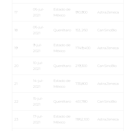
06-jul-
Estado de
17
910,900
AztraZeneca
2021
México
06-jul-
18
Querétaro
153, 260
CanSinoBio
2021
9-jul-
Estado de
19
1’749,400
AstraZeneca
2021
México
10-jul-
20
Querétaro
219,300
CanSinoBio
2021
14-jul-
Estado de
21
735,800
AstraZeneca
2021
México
15-jul-
22
Querétaro
451,780
CanSinoBio
2021
17-jul-
Estado de
23
1’862,100
AstraZeneca
2021
México