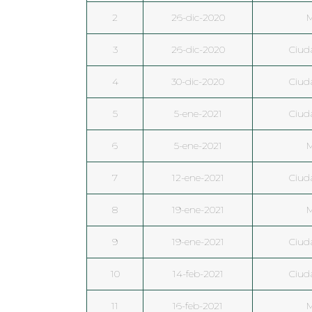
2
26-dic-2020
M
3
26-dic-2020
Ciud
4
30-dic-2020
Ciud
5
5-ene-2021
Ciud
6
5-ene-2021
M
7
12-ene-2021
Ciud
8
19-ene-2021
M
9
19-ene-2021
Ciud
10
14-feb-2021
Ciud
11
16-feb-2021
M