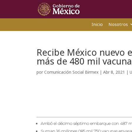
Inicio
Nosotros
Recibe México nuevo 
más de 480 mil vacuna
por
Comunicación Social Birmex
|
Abr 8, 2021
|
U
Arribó el décimo séptimo embarque con 487 mil
Suman 16 millones 085 mil 750 vacunas envasa