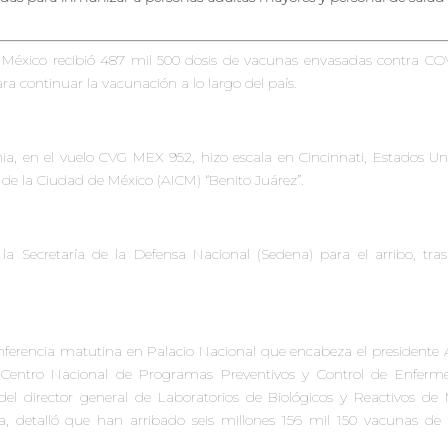
l, México recibió 487 mil 500 dosis de vacunas envasadas contra CO
a continuar la vacunación a lo largo del país.
, en el vuelo CVG MEX 952, hizo escala en Cincinnati, Estados Uni
l de la Ciudad de México (AICM) “Benito Juárez”.
la Secretaría de la Defensa Nacional (Sedena) para el arribo, tra
nferencia matutina en Palacio Nacional que encabeza el presidente
l Centro Nacional de Programas Preventivos y Control de Enferm
l director general de Laboratorios de Biológicos y Reactivos de 
a, detalló que han arribado seis millones 156 mil 150 vacunas de 