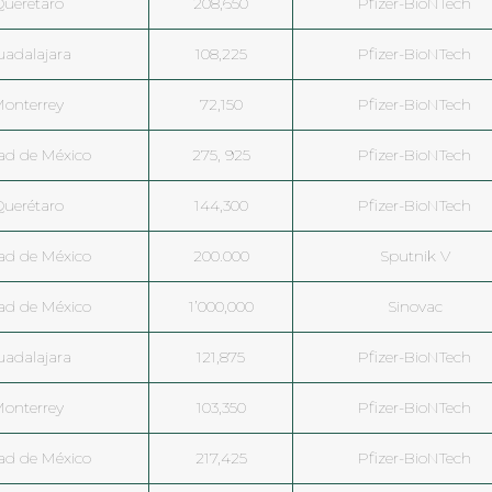
Querétaro
208,650
Pfizer-BioNTech
uadalajara
108,225
Pfizer-BioNTech
onterrey
72,150
Pfizer-BioNTech
ad de México
275, 925
Pfizer-BioNTech
Querétaro
144,300
Pfizer-BioNTech
ad de México
200.000
Sputnik V
ad de México
1’000,000
Sinovac
uadalajara
121,875
Pfizer-BioNTech
onterrey
103,350
Pfizer-BioNTech
ad de México
217,425
Pfizer-BioNTech