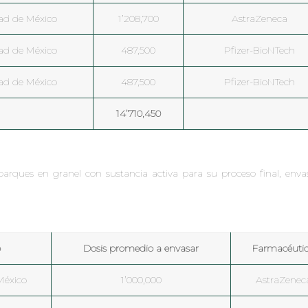
ad de México
1’208,700
AstraZeneca
ad de México
487,500
Pfizer-BioNTech
ad de México
487,500
Pfizer-BioNTech
14’710,450
rques en granel con sustancia activa para su proceso final, enva
o
Dosis promedio a envasar
Farmacéuti
México
1’000,000
AstraZenec