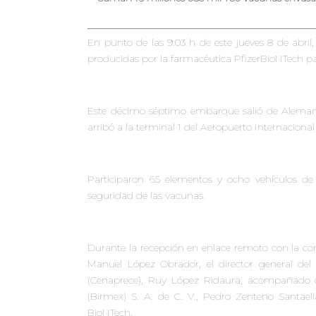
En punto de las 9.03 h de este jueves 8 de abri
producidas por la farmacéutica PfizerBioNTech par
Este décimo séptimo embarque salió de Alemania
arribó a la terminal 1 del Aeropuerto Internaciona
Participaron 65 elementos y ocho vehículos de 
seguridad de las vacunas.
Durante la recepción en enlace remoto con la co
Manuel López Obrador, el director general de
(Cenaprece), Ruy López Ridaura, acompañado de
(Birmex) S. A. de C. V., Pedro Zenteno Santaell
BioNTech.