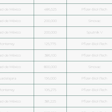
ad de México
486,525
Pfizer-BioNTech
ad de México
200,000
Sinovac
ad de México
200,000
Sputnik V
onterrey
125,775
Pfizer-BioNTech
ad de México
386,100
Pfizer-BioNTech
ad de México
800,000
Sinovac
uadalajara
156,000
Pfizer-BioNTech
onterrey
106,275
Pfizer-BioNTech
ad de México
381,225
Pfizer-BioNTech