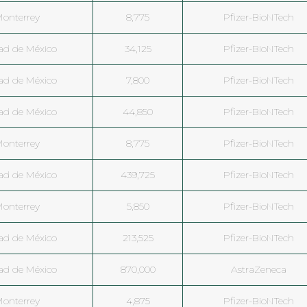
onterrey
8,775
Pfizer-BioNTech
ad de México
34,125
Pfizer-BioNTech
ad de México
7,800
Pfizer-BioNTech
ad de México
44,850
Pfizer-BioNTech
onterrey
8,775
Pfizer-BioNTech
ad de México
439,725
Pfizer-BioNTech
onterrey
5,850
Pfizer-BioNTech
ad de México
213,525
Pfizer-BioNTech
ad de México
870,000
AstraZeneca
onterrey
4,875
Pfizer-BioNTech