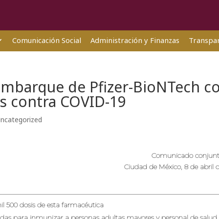
Comunicación Social
Administración y Finanzas
Transpar
embarque de Pfizer-BioNTech c
s contra COVID-19
ncategorized
Comunicado conjunt
Ciudad de México, 8 de abril 
 500 dosis de esta farmacéutica
das para inmunizar a personas adultas
mayores y personal de salud