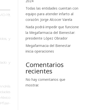
2024
Todas las entidades cuentan con
equipo para atender infarto al
VID-19,
corazón: Jorge Alcocer Varela
Nada podrá impedir que funcione
la Megafarmacia del Bienestar:
presidente López Obrador
dos, y
Megafarmacia del Bienestar
inicia operaciones
slado y
Comentarios
recientes
No hay comentarios que
mostrar.
 Andrés
edades
México
Pfizer-