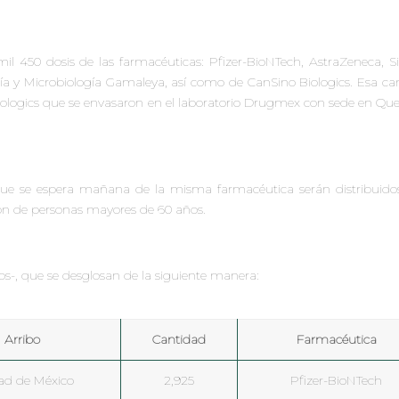
il 450 dosis de las farmacéuticas: Pfizer-BioNTech, AstraZeneca, S
ía y Microbiología Gamaleya, así como de CanSino Biologics. Esa ca
ologics que se envasaron en el laboratorio Drugmex con sede en Que
ue se espera mañana de la misma farmacéutica serán distribuidos
ión de personas mayores de 60 años.
s-, que se desglosan de la siguiente manera:
Arribo
Cantidad
Farmacéutica
ad de México
2,925
Pfizer-BioNTech