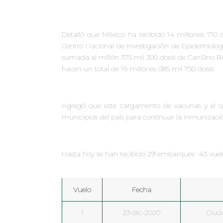
Detalló que México ha recibido 14 millones 710 m
Centro Nacional de Investigación de Epidemiolog
sumada al millón 375 mil 300 dosis de CanSino Bi
hacen un total de 16 millones 085 mil 750 dosis.
Agregó que este cargamento de vacunas y el q
municipios del país para continuar la inmunizac
Hasta hoy se han recibido 29 embarques -43 vuelo
Vuelo
Fecha
1
23-dic-2020
Ciud