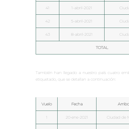
41
1-abril-2021
Ciud
42
5-abril-2021
Ciud
43
8-abril-2021
Ciud
TOTAL
También han llegado a nuestro país cuatro emba
etiquetado, que se detallan a continuación:
Vuelo
Fecha
Arrib
1
20-ene-2021
Ciudad de 