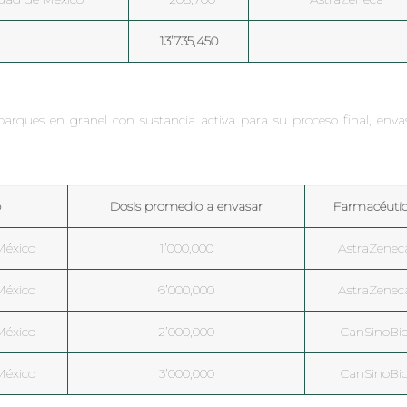
13’735,450
rques en granel con sustancia activa para su proceso final, enva
o
Dosis promedio a envasar
Farmacéuti
México
1’000,000
AstraZenec
México
6’000,000
AstraZenec
México
2’000,000
CanSinoBi
México
3’000,000
CanSinoBi