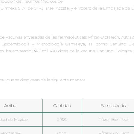
stribución de Insumos Médicos de
Birmex), S. A. de C. V., Israel Acosta, y el vocero de la Embajada de 
 de vacunas envasadas de las farmacéuticas: Pfizer-BioNTech, Astra
 Epidemiología y Microbiología Gamaleya, así como CanSino Biol
mex ha envasado 940 mil 470 dosis de la vacuna CanSino Biologics,
s-, que se desglosan de la siguiente manera:
Arribo
Cantidad
Farmacéutica
dad de México
2,925
Pfizer-BioNTech
Monterrey
8,775
Pfizer-BioNTech