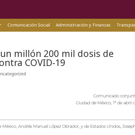
Comunicación Social
Administración y Finanzas
Transpar
un millón 200 mil dosis de
contra COVID-19
ncategorized
Comunicado conjunt
Ciudad de México, 1º de abril 
 de México, Andrés Manuel López
Obrador, y de Estados Unidos, Josep