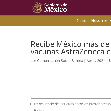
Inicio
Nosotros
Recibe México más de 
vacunas AstraZeneca 
por
Comunicación Social Birmex
|
Abr 1, 2021
|
U
Es resultado del acuerdo entre los presidentes
Biden