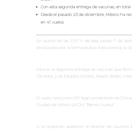
Con esta segunda entrega de vacunas, en total s
Desde el pasado 23 de diciembre, México ha reci
en 41 vuelos
En punto de las 21:57 h de este jueves 1º de abr
producidas por la farmacéutica AstraZeneca, lo qu
Esta es la segunda entrega de vacunas que form
Obrador, y de Estados Unidos, Joseph Biden, median
El vuelo AeroUnion 501 llegó proveniente de Chicago
Ciudad de México (AICM) “Benito Juárez”.
A la recepción asistieron el director de Asuntos