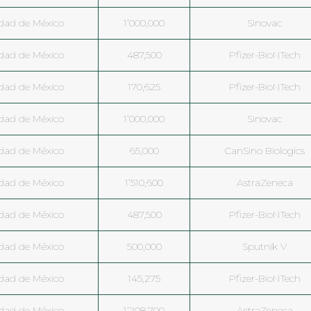
dad de México
1’000,000
Sinovac
dad de México
487,500
Pfizer-BioNTech
dad de México
170,625
Pfizer-BioNTech
dad de México
1’000,000
Sinovac
dad de México
65,000
CanSino Biologics
dad de México
1’510,600
AstraZeneca
dad de México
487,500
Pfizer-BioNTech
dad de México
500,000
Sputnik V
dad de México
145,275
Pfizer-BioNTech
dad de México
1’208,700
AstraZeneca