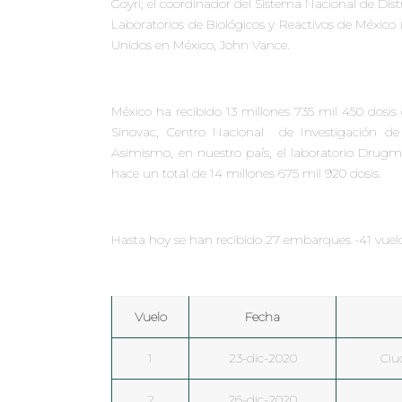
Goyri; el coordinador del Sistema Nacional de Di
Laboratorios de Biológicos y Reactivos de México (
Unidos en México, John Vance.
México ha recibido 13 millones 735 mil 450 dosis
Sinovac, Centro Nacional de Investigación de
Asimismo, en nuestro país, el laboratorio Drug
hace un total de 14 millones 675 mil 920 dosis.
Hasta hoy se han recibido 27 embarques -41 vuelo
Vuelo
Fecha
1
23-dic-2020
Ciu
2
26-dic-2020