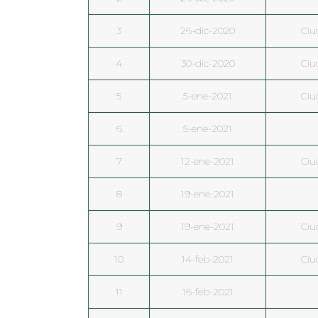
3
26-dic-2020
Ciu
4
30-dic-2020
Ciu
5
5-ene-2021
Ciu
6
5-ene-2021
7
12-ene-2021
Ciu
8
19-ene-2021
9
19-ene-2021
Ciu
10
14-feb-2021
Ciu
11
16-feb-2021