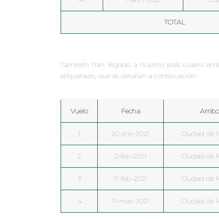
TOTAL
También han llegado a nuestro país cuatro emba
etiquetado, que se detallan a continuación:
Vuelo
Fecha
Arrib
1
20-ene-2021
Ciudad de 
2
2-feb-2021
Ciudad de 
3
11-feb-2021
Ciudad de 
4
11-mar-2021
Ciudad de 