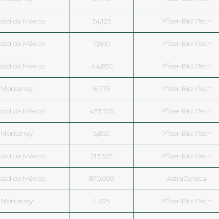
dad de México
34,125
Pfizer-BioNTech
dad de México
7,800
Pfizer-BioNTech
dad de México
44,850
Pfizer-BioNTech
Monterrey
8,775
Pfizer-BioNTech
dad de México
439,725
Pfizer-BioNTech
Monterrey
5,850
Pfizer-BioNTech
dad de México
213,525
Pfizer-BioNTech
dad de México
870,000
AstraZeneca
Monterrey
4,875
Pfizer-BioNTech