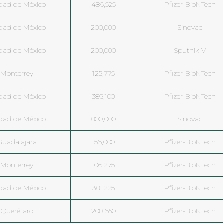
dad de México
486,525
Pfizer-BioNTech
dad de México
200,000
Sinovac
dad de México
200,000
Sputnik V
Monterrey
125,775
Pfizer-BioNTech
dad de México
386,100
Pfizer-BioNTech
dad de México
800,000
Sinovac
Guadalajara
156,000
Pfizer-BioNTech
Monterrey
106,275
Pfizer-BioNTech
dad de México
381,225
Pfizer-BioNTech
Querétaro
208,650
Pfizer-BioNTech