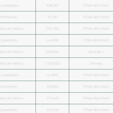
Guadalajara
108,225
Pfizer-BioNTech
Monterrey
72,150
Pfizer-BioNTech
dad de México
275, 925
Pfizer-BioNTech
Querétaro
144,300
Pfizer-BioNTech
dad de México
200.000
Sputnik V
dad de México
1’000,000
Sinovac
Guadalajara
121,875
Pfizer-BioNTech
Monterrey
103,350
Pfizer-BioNTech
dad de México
217,425
Pfizer-BioNTech
Querétaro
225,225
Pfizer-BioNTech