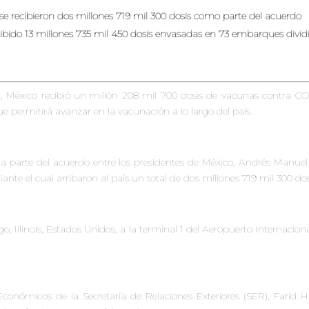
e recibieron dos millones 719 mil
300 dosis como parte del acuerdo
bido 13 millones 735 mil 450 dosis
envasadas en 73 embarques divid
il, México recibió un millón 208 mil 700 dosis de vacunas contra C
e permitirá avanzar en la vacunación a lo largo del país.
a parte del acuerdo entre los presidentes de México, Andrés Manue
te el cual arribaron al país un total de dos millones 719 mil 300 dos
, Illinois, Estados Unidos, a la terminal 1 del Aeropuerto Internaciona
 Económicos de la Secretaría de Relaciones Exteriores (SER), Farid