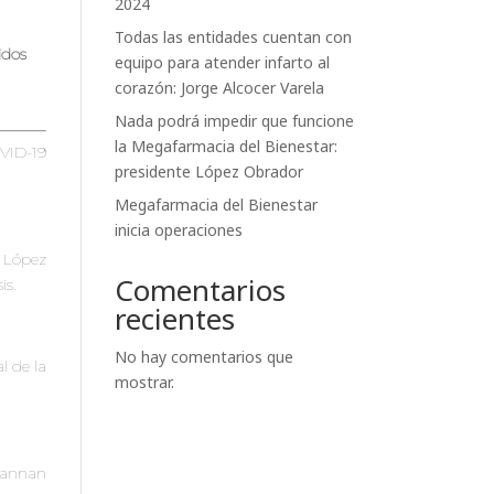
2024
Todas las entidades cuentan con
idos
equipo para atender infarto al
corazón: Jorge Alcocer Varela
Nada podrá impedir que funcione
la Megafarmacia del Bienestar:
OVID-19
presidente López Obrador
Megafarmacia del Bienestar
inicia operaciones
l López
Comentarios
is.
recientes
No hay comentarios que
l de la
mostrar.
 Hannan