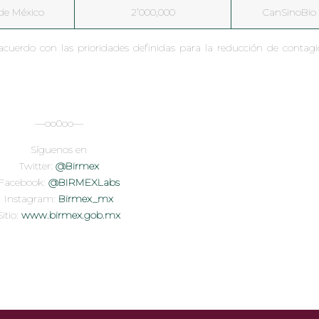
de México
2’000,000
CanSinoBio
acuerdo con las prioridades definidas para la reducción de contagi
—oo0oo—
Síguenos en
Twitter:
@Birmex
Facebook:
@BIRMEXLabs
Instagram:
Birmex_mx
Sitio:
www.birmex.gob.mx