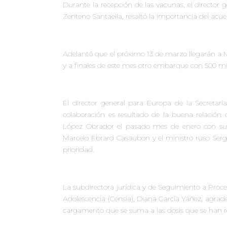
Durante la recepción de las vacunas, el director 
Zenteno Santaella, resaltó la importancia d
el acu
Adelantó que el próximo 13 de marzo llegarán a 
y a finales de este mes otro embarque con 500 mil
El director general para Europa de la Secretarí
colaboración es resultado de la buena relación
López Obrador el pasado mes de enero con su h
Marcelo Ebrard Casaubon y el ministro ruso Ser
prioridad.
La subdirectora jurídica y de Seguimiento a Proce
Adolescencia (Censia), Diana García Yáñez, agradec
cargamento que se suma a las dosis que se han re