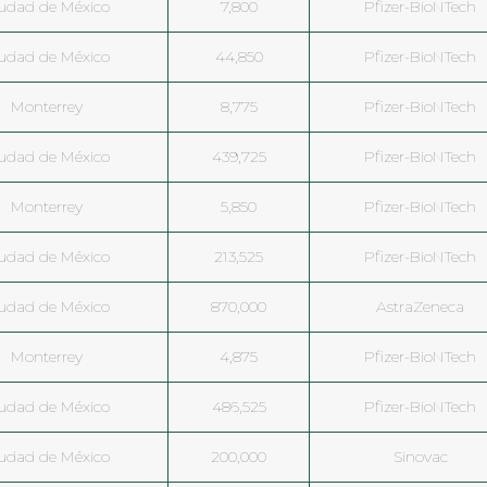
udad de México
7,800
Pfizer-BioNTech
udad de México
44,850
Pfizer-BioNTech
Monterrey
8,775
Pfizer-BioNTech
udad de México
439,725
Pfizer-BioNTech
Monterrey
5,850
Pfizer-BioNTech
udad de México
213,525
Pfizer-BioNTech
udad de México
870,000
AstraZeneca
Monterrey
4,875
Pfizer-BioNTech
udad de México
486,525
Pfizer-BioNTech
udad de México
200,000
Sinovac