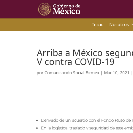
Inicio
Nosotros
Arriba a México segu
V contra COVID-19
por
Comunicación Social Birmex
|
Mar 10, 2021
Derivado de un acuerdo con el Fondo Ruso de Inv
En la logística, traslado y seguridad de este e