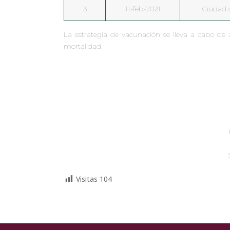
3
11-feb-2021
Ciudad 
La estrategia de vacunación se lleva a cabo de 
mortalidad.
Visitas
104