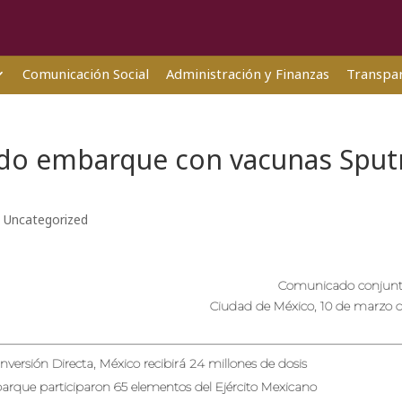
Comunicación Social
Administración y Finanzas
Transpar
ndo embarque con vacunas Sput
|
Uncategorized
Comunicado conjunt
Ciudad de México, 10 de marzo 
ersión Directa, México recibirá 24 millones de dosis
mbarque participaron 65 elementos del Ejército Mexicano