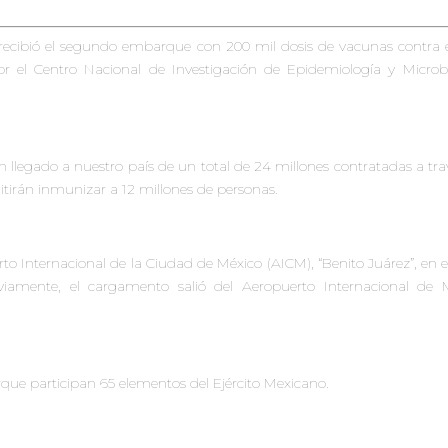
 recibió el segundo embarque con 200 mil dosis de vacunas contra e
r el Centro Nacional de Investigación de Epidemiología y Microbi
legado a nuestro país de un total de 24 millones contratadas a tra
tirán inmunizar a 12 millones de personas.
to Internacional de la Ciudad de México (AICM), “Benito Juárez”, en e
viamente, el cargamento salió del
Aeropuerto
Internacional de 
rque participan 65 elementos del Ejército Mexicano.