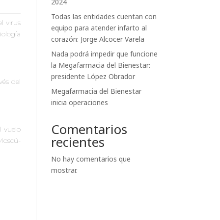
2024
Todas las entidades cuentan con
l virus
equipo para atender infarto al
ología
corazón: Jorge Alcocer Varela
Nada podrá impedir que funcione
la Megafarmacia del Bienestar:
presidente López Obrador
vés del
Megafarmacia del Bienestar
inicia operaciones
Comentarios
l vuelo
recientes
Moscú-
No hay comentarios que
mostrar.