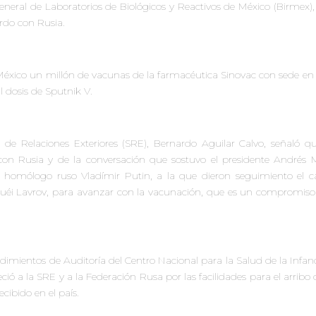
general de Laboratorios de Biológicos y Reactivos de México (Birmex)
erdo con Rusia.
México un millón de vacunas de la farmacéutica Sinovac con sede en
 dosis de Sputnik V.
a de Relaciones Exteriores (SRE), Bernardo Aguilar Calvo, señaló q
 con Rusia y de la conversación que sostuvo el presidente Andrés 
omólogo ruso Vladímir Putin, a la que dieron seguimiento el can
guéi Lavrov, para avanzar con la vacunación, que es un compromiso
dimientos de Auditoría del Centro Nacional para la Salud de la Infanc
ió a la SRE y a la Federación Rusa por las facilidades para el arribo 
cibido en el país.