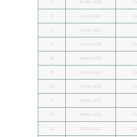
4
30-dic-2020
Ci
5
5-ene-2021
Ci
6
5-ene-2021
7
12-ene-2021
Ci
8
19-ene-2021
9
19-ene-2021
Ci
10
14-feb-2021
Ci
11
16-feb-2021
12
16-feb-2021
Ci
13
20-feb-2021
Ci