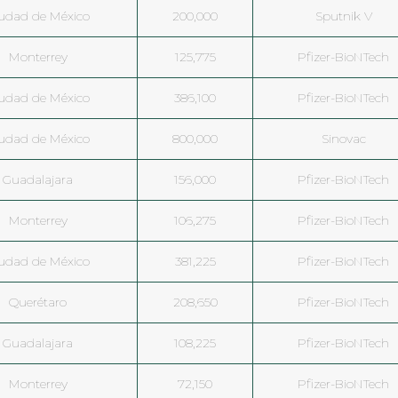
udad de México
200,000
Sputnik V
Monterrey
125,775
Pfizer-BioNTech
udad de México
386,100
Pfizer-BioNTech
udad de México
800,000
Sinovac
Guadalajara
156,000
Pfizer-BioNTech
Monterrey
106,275
Pfizer-BioNTech
udad de México
381,225
Pfizer-BioNTech
Querétaro
208,650
Pfizer-BioNTech
Guadalajara
108,225
Pfizer-BioNTech
Monterrey
72,150
Pfizer-BioNTech