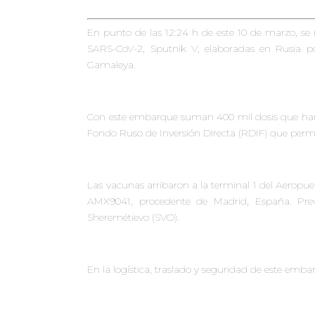
En punto de las 12:24 h de este 10 de marzo, se
SARS-CoV-2, Sputnik V, elaboradas en Rusia po
Gamaleya.
Con este embarque suman 400 mil dosis que han l
Fondo Ruso de Inversión Directa (RDIF) que permi
Las vacunas arribaron a la terminal 1 del Aeropuer
AMX9041
, procedente de Madrid, España. Pre
Sheremétievo (SVO)
.
En la logística, traslado y seguridad de este emba