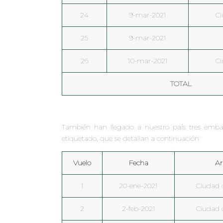
24
9-mar-2021
Ci
25
9-mar-2021
26
10-mar-2021
Ci
TOTAL
También han llegado a nuestro país tres embar
etiquetado, que se detallan a continuació
n:
Vuelo
Fecha
Ar
1
20-ene-2021
Ciudad 
2
2-feb-2021
Ciudad 