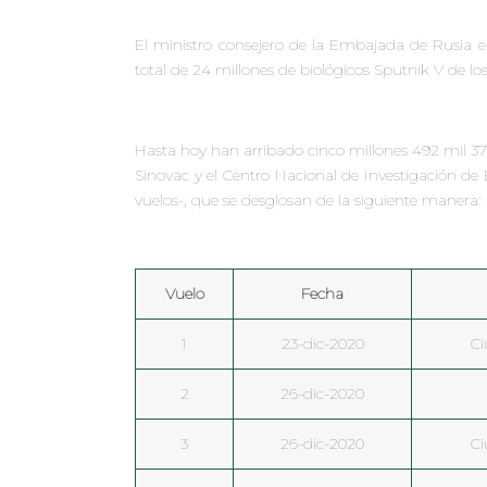
El ministro consejero de la Embajada de Rusia e
total de 24 millones de biológicos Sputnik V de los 
Hasta hoy han arribado cinco millones 492 mil 37
Sinovac y el Centro Nacional de Investigación de
vuelos-, que se desglosan de la siguiente manera:
Vuelo
Fecha
1
23-dic-2020
Ci
2
26-dic-2020
3
26-dic-2020
Ci