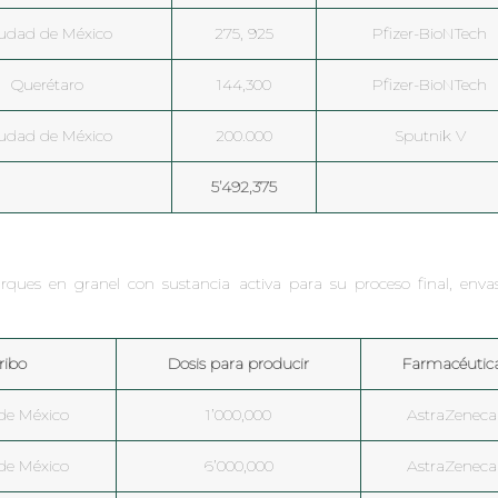
udad de México
275, 925
Pfizer-BioNTech
Querétaro
144,300
Pfizer-BioNTech
udad de México
200.000
Sputnik V
5’492,375
ques en granel con sustancia activa para su proceso final, enva
ribo
Dosis para producir
Farmacéutic
de México
1’000,000
AstraZeneca
de México
6’000,000
AstraZeneca