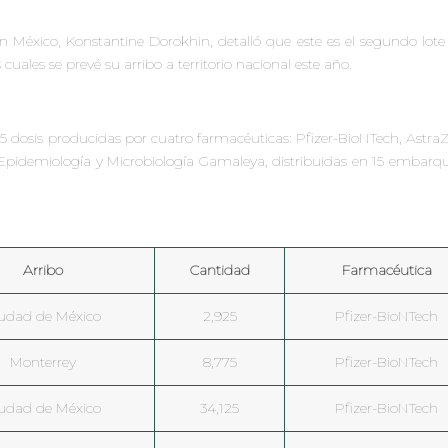
n México, Konstantine Dorokhin, detalló que este es el segundo lot
cuales se prevé su arribo a territorio nacional este año.
5 dosis producidas por cuatro farmacéuticas: Pfizer-BioNTech, Astra
 Epidemiología y Microbiología Gamaleya, distribuidas en 15 embarq
Arribo
Cantidad
Farmacéutica
udad de México
2,925
Pfizer-BioNTech
Monterrey
8,775
Pfizer-BioNTech
udad de México
34,125
Pfizer-BioNTech