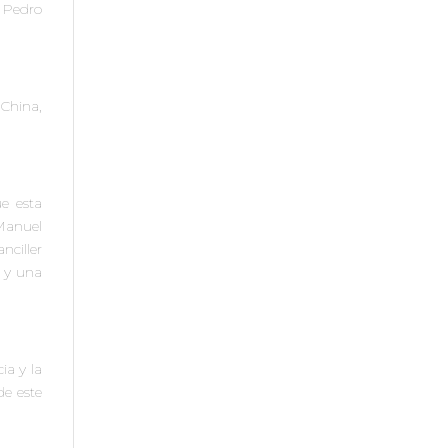
, Pedro
 China,
ue esta
Manuel
ciller
 y una
ia y la
de este