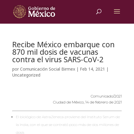
Recibe México embarque con
870 mil dosis de vacunas
contra el virus SARS-CoV-2
por
Comunicación Social Birmex
|
Feb 14, 2021
|
Uncategorized
Comunicado/2021
Ciudad de México, 14 de febrero de 2021
El biológico de AstraZeneca proviene del Instituto Serum de
la India, con el que se contrató poco más de dos millones de
dosis