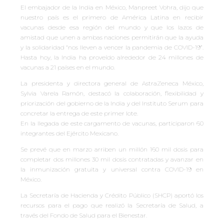
El embajador de la India en México, Manpreet Vohra, dijo que
nuestro país es el primero de América Latina en recibir
vacunas desde esa región del mundo y que los lazos de
amistad que unen a ambas naciones permitirán que la ayuda
y la solidaridad “nos lleven a vencer la pandemia de COVID-19”.
Hasta hoy, la India ha proveído alrededor de 24 millones de
vacunas a 21 países en el mundo.
La presidenta y directora general de AstraZeneca México,
Sylvia Varela Ramón, destacó la colaboración, flexibilidad y
priorización del gobierno de la India y del Instituto Serum para
concretar la entrega de este primer lote.
En la llegada de este cargamento de vacunas, participaron 60
integrantes del Ejército Mexicano.
Se prevé que en marzo arriben un millón 160 mil dosis para
completar dos millones 30 mil dosis contratadas y avanzar en
la inmunización gratuita y universal contra COVID-19 en
México.
La Secretaría de Hacienda y Crédito Público (SHCP) aportó los
recursos para el pago que realizó la Secretaría de Salud, a
través del Fondo de Salud para el Bienestar.