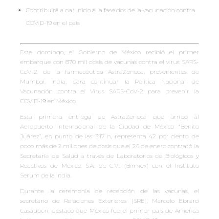
Contribuirá a dar inicio a la fase dos de la vacunación contra
COVID-19 en el país
Este domingo, el Gobierno de México recibió el primer
embarque con 870 mil dosis de vacunas contra el virus SARS-
CoV-2, de la farmacéutica AstraZeneca, provenientes de
Mumbai, India, para continuar la Política Nacional de
Vacunación contra el Virus SARS-CoV-2 para prevenir la
COVID-19 en México.
Esta primera entrega de AstraZeneca que arribó al
Aeropuerto Internacional de la Ciudad de México “Benito
Juárez”, en punto de las 3:17 h, representa 42 por ciento de
poco más de 2 millones de dosis que el 26 de enero contrató la
Secretaría de Salud a través de Laboratorios de Biológicos y
Reactivos de México, S.A. de C.V., (Birmex) con el Instituto
Serum de la India.
Durante la ceremonia de recepción de las vacunas, el
secretario de Relaciones Exteriores (SRE), Marcelo Ebrard
Casaubon, destacó que México fue el primer país de América