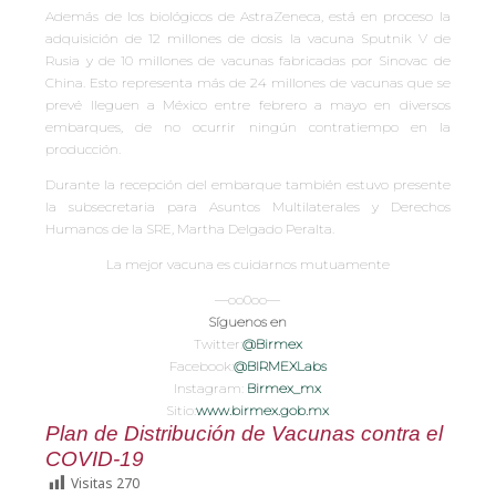
Además de los biológicos de AstraZeneca, está en proceso la
adquisición de 12 millones de dosis la vacuna Sputnik V de
Rusia y de 10 millones de vacunas fabricadas por Sinovac de
China. Esto representa más de 24 millones de vacunas que se
prevé lleguen a México entre febrero a mayo en diversos
embarques, de no ocurrir ningún contratiempo en la
producción.
Durante la recepción del embarque también estuvo presente
la subsecretaria para Asuntos Multilaterales y Derechos
Humanos de la SRE, Martha Delgado Peralta.
La mejor vacuna es cuidarnos mutuamente
—oo0oo—
Síguenos en
Twitter:
@Birmex
Facebook:
@BIRMEXLabs
Instagram:
Birmex_mx
Sitio:
www.birmex.gob.mx
Plan de Distribución de Vacunas contra el
COVID-19
Visitas
270