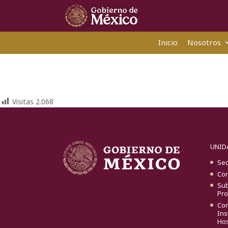
Inicio
Nosotros
Visitas
2.068
UNID
Sec
Con
Sub
Pro
Com
Ins
Hos